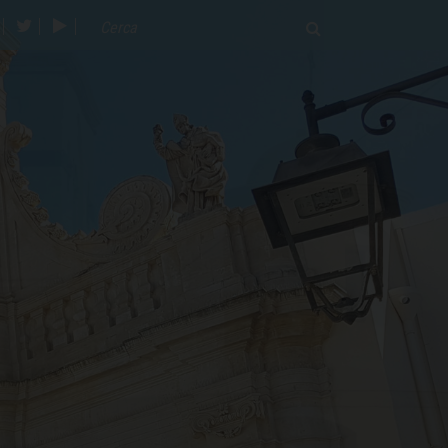
acebook
twitter
youtube