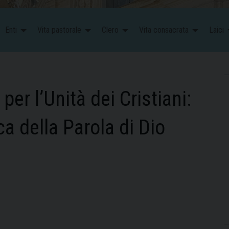
Enti
Vita pastorale
Clero
Vita consacrata
Laici
er l’Unità dei Cristiani:
 della Parola di Dio