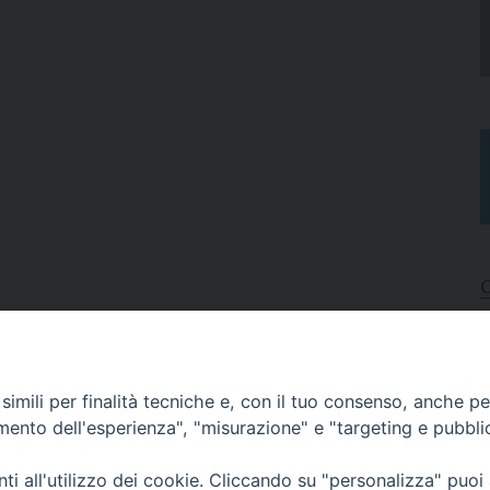
I
A
imili per finalità tecniche e, con il tuo consenso, anche per 
N
C
amento dell'esperienza", "misurazione" e "targeting e pubbli
i all'utilizzo dei cookie. Cliccando su "personalizza" puoi