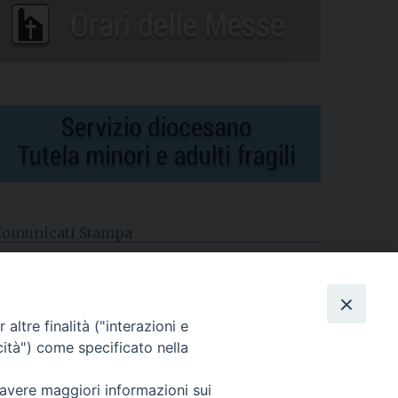
Comunicati Stampa
l cordoglio dei Vescovi di Puglia per la morte di S.E.R. Mons.
gostino Superbo
altre finalità ("interazioni e
asce la Consulta Diocesana delle Aggregazioni Laicali di
astellaneta
cità") come specificato nella
Archivio comunicati stampa
 avere maggiori informazioni sui