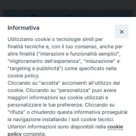
Informativa
Utilizziamo cookie o tecnologie simili per
finalità tecniche e, con il tuo consenso, anche per
altre finalità ("interazioni e funzionalità semplici",
Comunicati Stampa
"miglioramento dell'esperienza", "misurazione" e
"targeting e pubblicità") come specificato nella
Il cordoglio dei Vescovi di Puglia per la morte di S.E.R. Mons. Agostino
cookie policy.
Superbo
Cliccando su "accetta" acconsenti all'utilizzo dei
cookie. Cliccando su "personalizza" puoi avere
Nasce la Consulta Diocesana delle Aggregazioni Laicali di Castellaneta
maggiori informazioni sui cookie utilizzati e
personalizzare le tue preferenze. Cliccando su
Archivio comunicati stampa
"rifiuta" o chiudendo questa informativa proseguirai
la navigazione installando i soli cookie tecnici.
Ulteriori informazioni sono disponibili nella
cookie
2026 © Diocesi di Castellaneta
policy
completa.