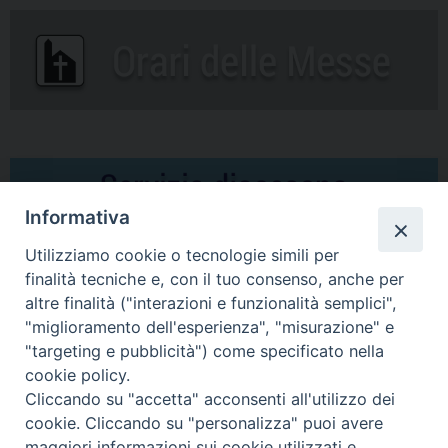
Informativa
Utilizziamo cookie o tecnologie simili per
finalità tecniche e, con il tuo consenso, anche per
altre finalità ("interazioni e funzionalità semplici",
Comunicati Stampa
"miglioramento dell'esperienza", "misurazione" e
"targeting e pubblicità") come specificato nella
Il cordoglio dei Vescovi di Puglia per la morte di S.E.R. Mons. Agostino
cookie policy.
Superbo
Cliccando su "accetta" acconsenti all'utilizzo dei
cookie. Cliccando su "personalizza" puoi avere
Nasce la Consulta Diocesana delle Aggregazioni Laicali di Castellaneta
maggiori informazioni sui cookie utilizzati e