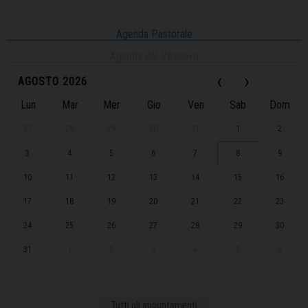
Agenda Pastorale
Agenda del Vescovo
‹
›
AGOSTO 2026
Lun
Mar
Mer
Gio
Ven
Sab
Dom
27
28
29
30
31
1
2
3
4
5
6
7
8
9
10
11
12
13
14
15
16
17
18
19
20
21
22
23
24
25
26
27
28
29
30
31
1
2
3
4
5
6
Tutti gli appuntamenti