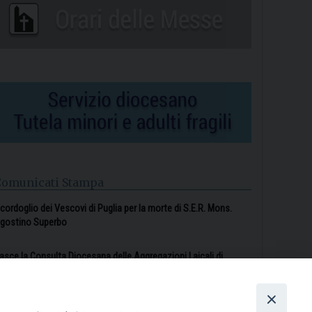
Comunicati Stampa
l cordoglio dei Vescovi di Puglia per la morte di S.E.R. Mons.
gostino Superbo
asce la Consulta Diocesana delle Aggregazioni Laicali di
astellaneta
Archivio comunicati stampa