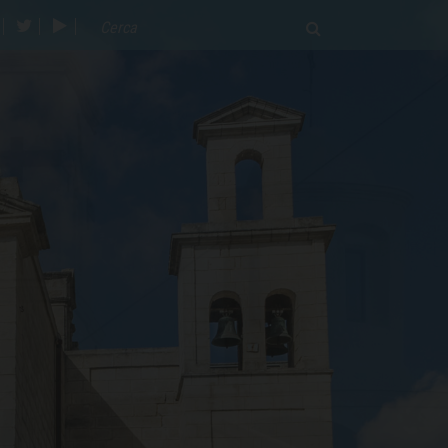
acebook
twitter
youtube