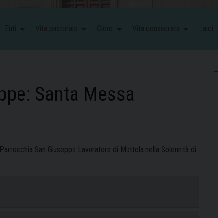
Enti
Vita pastorale
Clero
Vita consacrata
Laici
eppe: Santa Messa
Parrocchia San Giuseppe Lavoratore di Mottola nella Solennità di