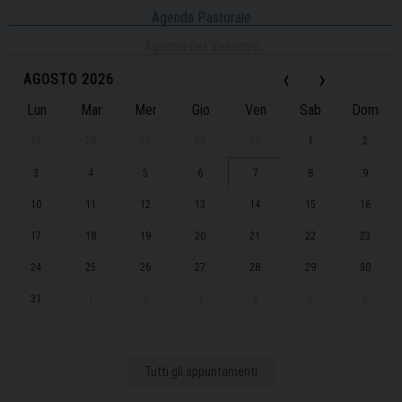
Agenda Pastorale
Agenda del Vescovo
‹
›
AGOSTO 2026
Lun
Mar
Mer
Gio
Ven
Sab
Dom
27
28
29
30
31
1
2
3
4
5
6
7
8
9
10
11
12
13
14
15
16
17
18
19
20
21
22
23
24
25
26
27
28
29
30
31
1
2
3
4
5
6
Tutti gli appuntamenti