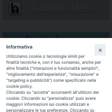
Informativa
Utilizziamo cookie o tecnologie simili per
finalità tecniche e, con il tuo consenso, anche per
altre finalità ("interazioni e funzionalità semplici",
Comunicati Stampa
"miglioramento dell'esperienza", "misurazione" e
"targeting e pubblicità") come specificato nella
Il cordoglio dei Vescovi di Puglia per la morte di S.E.R. Mons. Agostino
cookie policy.
Superbo
Cliccando su "accetta" acconsenti all'utilizzo dei
cookie. Cliccando su "personalizza" puoi avere
Nasce la Consulta Diocesana delle Aggregazioni Laicali di Castellaneta
maggiori informazioni sui cookie utilizzati e
personalizzare le tue preferenze. Cliccando su
Archivio comunicati stampa