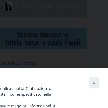
Comunicati Stampa
l cordoglio dei Vescovi di Puglia per la morte di S.E.R. Mons.
gostino Superbo
altre finalità ("interazioni e
asce la Consulta Diocesana delle Aggregazioni Laicali di
astellaneta
cità") come specificato nella
Archivio comunicati stampa
 avere maggiori informazioni sui