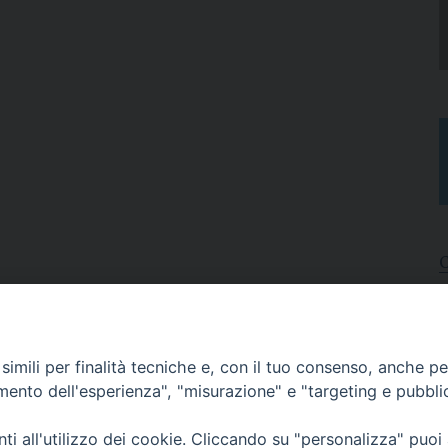
I
A
imili per finalità tecniche e, con il tuo consenso, anche per 
N
C
amento dell'esperienza", "misurazione" e "targeting e pubbli
i all'utilizzo dei cookie. Cliccando su "personalizza" puoi