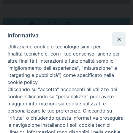
Informativa
Utilizziamo cookie o tecnologie simili per
finalità tecniche e, con il tuo consenso, anche per
altre finalità ("interazioni e funzionalità semplici",
Comunicati Stampa
"miglioramento dell'esperienza", "misurazione" e
"targeting e pubblicità") come specificato nella
Il cordoglio dei Vescovi di Puglia per la morte di S.E.R. Mons. Agostino
cookie policy.
Superbo
Cliccando su "accetta" acconsenti all'utilizzo dei
cookie. Cliccando su "personalizza" puoi avere
Nasce la Consulta Diocesana delle Aggregazioni Laicali di Castellaneta
maggiori informazioni sui cookie utilizzati e
personalizzare le tue preferenze. Cliccando su
Archivio comunicati stampa
"rifiuta" o chiudendo questa informativa proseguirai
la navigazione installando i soli cookie tecnici.
Ulteriori informazioni sono disponibili nella
cookie