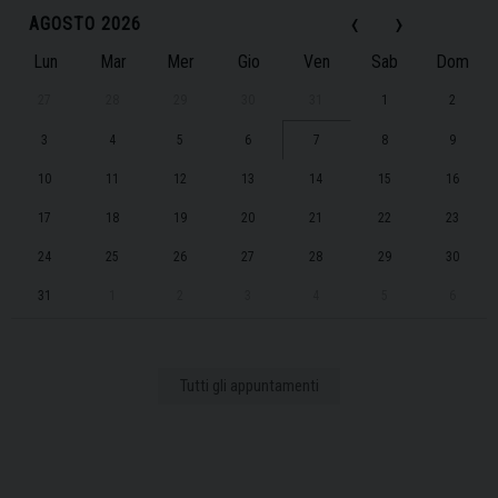
‹
›
AGOSTO 2026
Lun
Mar
Mer
Gio
Ven
Sab
Dom
27
28
29
30
31
1
2
3
4
5
6
7
8
9
10
11
12
13
14
15
16
17
18
19
20
21
22
23
24
25
26
27
28
29
30
31
1
2
3
4
5
6
Tutti gli appuntamenti