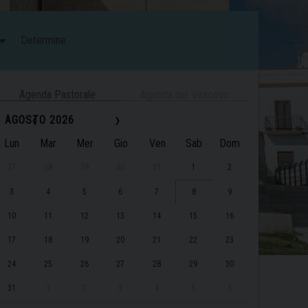
Determine
Agenda Pastorale
Agenda del Vescovo
‹
›
AGOSTO 2026
Lun
Mar
Mer
Gio
Ven
Sab
Dom
27
28
29
30
31
1
2
3
4
5
6
7
8
9
10
11
12
13
14
15
16
17
18
19
20
21
22
23
24
25
26
27
28
29
30
31
1
2
3
4
5
6