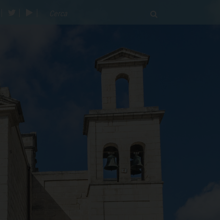
acebook
twitter
youtube