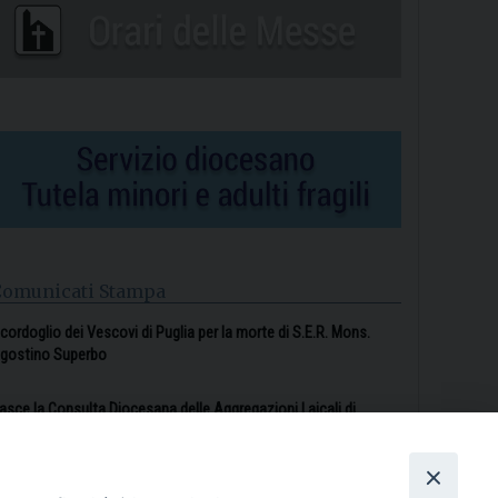
Comunicati Stampa
l cordoglio dei Vescovi di Puglia per la morte di S.E.R. Mons.
gostino Superbo
asce la Consulta Diocesana delle Aggregazioni Laicali di
astellaneta
Archivio comunicati stampa