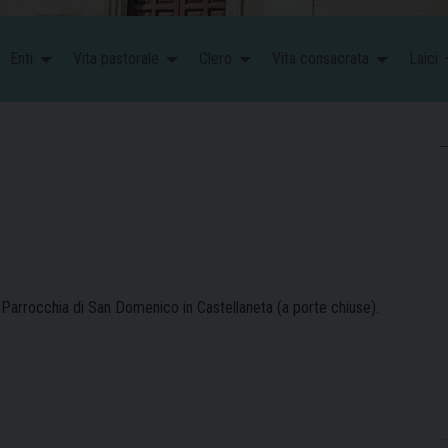
Enti
Vita pastorale
Clero
Vita consacrata
Laici
Parrocchia di San Domenico in Castellaneta (a porte chiuse).