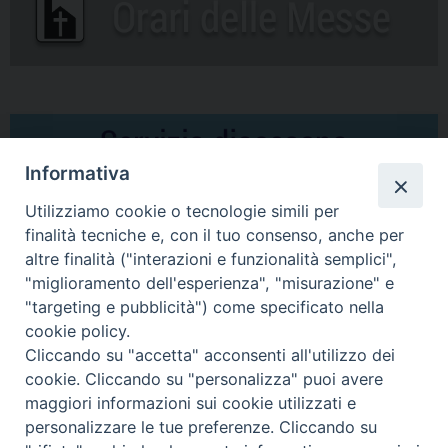
Informativa
Utilizziamo cookie o tecnologie simili per
finalità tecniche e, con il tuo consenso, anche per
altre finalità ("interazioni e funzionalità semplici",
Comunicati Stampa
"miglioramento dell'esperienza", "misurazione" e
"targeting e pubblicità") come specificato nella
Il cordoglio dei Vescovi di Puglia per la morte di S.E.R. Mons. Agostino
cookie policy.
Superbo
Cliccando su "accetta" acconsenti all'utilizzo dei
cookie. Cliccando su "personalizza" puoi avere
Nasce la Consulta Diocesana delle Aggregazioni Laicali di Castellaneta
maggiori informazioni sui cookie utilizzati e
personalizzare le tue preferenze. Cliccando su
Archivio comunicati stampa