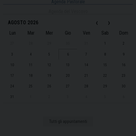
Agenda Pastorale
Agenda del Vescovo
‹
›
AGOSTO 2026
Lun
Mar
Mer
Gio
Ven
Sab
Dom
27
28
29
30
31
1
2
3
4
5
6
7
8
9
10
11
12
13
14
15
16
17
18
19
20
21
22
23
24
25
26
27
28
29
30
31
1
2
3
4
5
6
Tutti gli appuntamenti