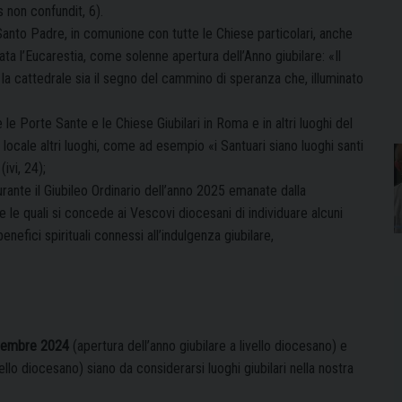
 non confundit, 6).
nto Padre, in comunione con tutte le Chiese particolari, anche
ata l’Eucarestia, come solenne apertura dell’Anno giubilare: «Il
o la cattedrale sia il segno del cammino di speranza che, illuminato
e le Porte Sante e le Chiese Giubilari in Roma e in altri luoghi del
 locale altri luoghi, come ad esempio «i Santuari siano luoghi santi
ivi, 24);
ante il Giubileo Ordinario dell’anno 2025 emanate dalla
le quali si concede ai Vescovi diocesani di individuare alcuni
enefici spirituali connessi all’indulgenza giubilare,
cembre 2024
(apertura dell’anno giubilare a livello diocesano) e
vello diocesano) siano da considerarsi luoghi giubilari nella nostra