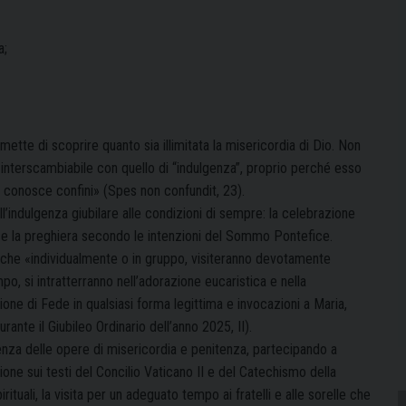
a;
mette di scoprire quanto sia illimitata la misericordia di Dio. Non
e interscambiabile con quello di “indulgenza”, proprio perché esso
 conosce confini» (Spes non confundit, 23).
l’indulgenza giubilare alle condizioni di sempre: la celebrazione
 e la preghiera secondo le intenzioni del Sommo Pontefice.
o che «individualmente o in gruppo, visiteranno devotamente
mpo, si intratterranno nell’adorazione eucaristica e nella
ne di Fede in qualsiasi forma legittima e invocazioni a Maria,
nte il Giubileo Ordinario dell’anno 2025, II).
enza delle opere di misericordia e penitenza, partecipando a
zione sui testi del Concilio Vaticano II e del Catechismo della
rituali, la visita per un adeguato tempo ai fratelli e alle sorelle che