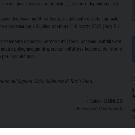
ani in solitudine, diversamente abili … ), le opere di penitenza e le
zioni diocesane nell’Anno Santo, sia dal punto di vista spirituale
e diocesana per il Giubileo costituta il 10 marzo 2024 (Reg. Bull.
nerosamente disponibili perché tutti i fedeli possano usufruire dei
 nostro pellegrinaggio di speranza nell’attesa fiduciosa del ritorno
 per i secoli futuri.
nno del Signore 2024, Solennità di Tutti i Santi,
I
A
+ Sabino IANNUZZI
Vescovo di Castellaneta
N
C