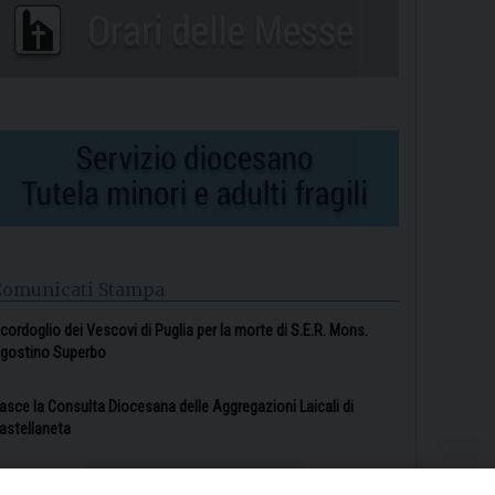
Comunicati Stampa
l cordoglio dei Vescovi di Puglia per la morte di S.E.R. Mons.
gostino Superbo
asce la Consulta Diocesana delle Aggregazioni Laicali di
astellaneta
Archivio comunicati stampa