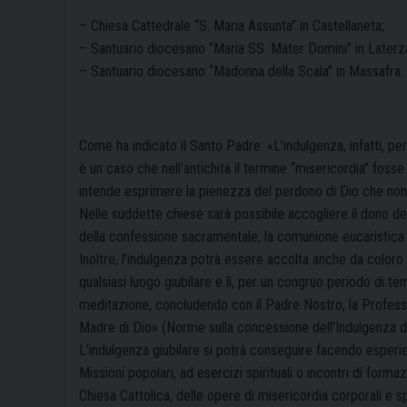
– Chiesa Cattedrale “S. Maria Assunta” in Castellaneta;
– Santuario diocesano “Maria SS. Mater Domini” in Laterz
– Santuario diocesano “Madonna della Scala” in Massafra.
Come ha indicato il Santo Padre: «L’indulgenza, infatti, per
è un caso che nell’antichità il termine “misericordia” foss
intende esprimere la pienezza del perdono di Dio che non
Nelle suddette chiese sarà possibile accogliere il dono del
della confessione sacramentale, la comunione eucaristica
Inoltre, l’indulgenza potrà essere accolta anche da color
qualsiasi luogo giubilare e lì, per un congruo periodo di te
meditazione, concludendo con il Padre Nostro, la Professio
Madre di Dio» (Norme sulla concessione dell’Indulgenza dura
L’indulgenza giubilare si potrà conseguire facendo esperi
Missioni popolari, ad esercizi spirituali o incontri di forma
Chiesa Cattolica, delle opere di misericordia corporali e spi