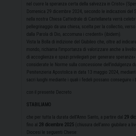
nel cuore la speranza certa della salvezza in Cristo» (Spes
Domenica 29 dicembre 2024, secondo le indicazioni del Sa
nella nostra Chiesa Cattedrale di Castellaneta verrà celebr
pellegrinaggio da una chiesa, scelta per la collectio, vers
dalla Parola di Dio, accomuna i credenti» (ibidem).
Vista la Bolla di indizione del Giubileo che, oltre ad indicar
mondo, richiama l’importanza di valorizzare anche a livello
di accoglienza e spazi privilegiati per generare speranza» (
considerate le Norme sulla concessione dell’indulgenza dur
Penitenzieria Apostolica in data 13 maggio 2024, mediante 
sacri luoghi mediante i quali i fedeli possano conseguire i b
con il presente Decreto
STABILIAMO
che per tutta la durata dell’Anno Santo, a partire dal
29 di
fino al
28 dicembre 2025
(chiusura dell’anno giubilare a li
Diocesi le seguenti Chiese: