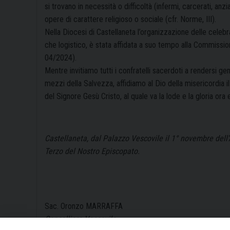
si trovano in necessità o difficoltà (infermi, carcerati, anzi
opere di carattere religioso o sociale (cfr. Norme, III).
Nella Diocesi di Castellaneta l’organizzazione delle celebra
che logistico, è stata affidata a suo tempo alla Commission
04/2024).
Mentre invitiamo tutti i confratelli sacerdoti a rendersi ge
mezzi della Salvezza, affidiamo al Dio della misericordia il
del Signore Gesù Cristo, al quale va la lode e la gloria ora e
Castellaneta, dal Palazzo Vescovile il 1° novembre dell’A
Terzo del Nostro Episcopato.
Sac. Oronzo MARRAFFA
Cancelliere Vescovile