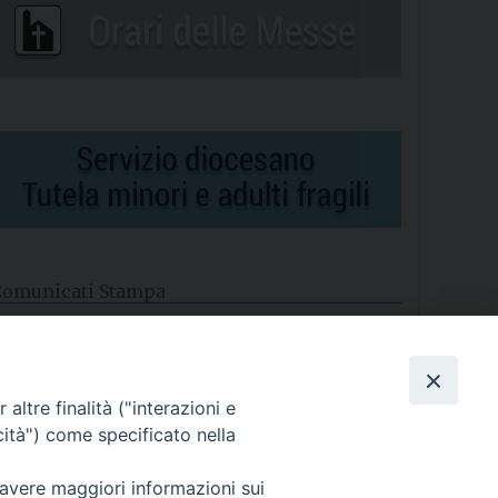
Comunicati Stampa
l cordoglio dei Vescovi di Puglia per la morte di S.E.R. Mons.
gostino Superbo
altre finalità ("interazioni e
asce la Consulta Diocesana delle Aggregazioni Laicali di
astellaneta
cità") come specificato nella
Archivio comunicati stampa
 avere maggiori informazioni sui