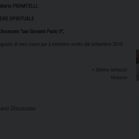
oberto PIGNATELLI,
ADRE SPIRITUALE
iocesano “san Giovanni Paolo II”,
razio di vero cuore per il ministero svolto dal settembre 2019.
+ Sabino Iannuzzi
Vescovo
nario DIocesano