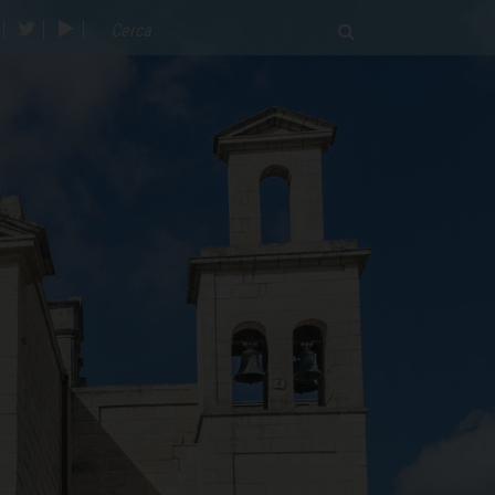
acebook
twitter
youtube