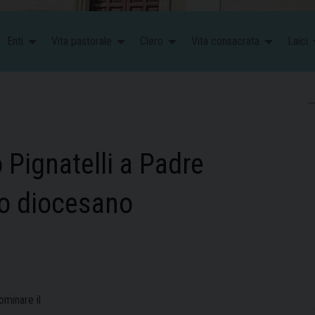
Enti
Vita pastorale
Clero
Vita consacrata
Laici
Pignatelli a Padre
io diocesano
ominare il