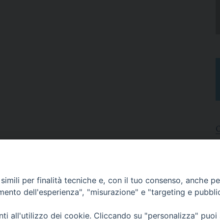
I
A
imili per finalità tecniche e, con il tuo consenso, anche per 
N
C
amento dell'esperienza", "misurazione" e "targeting e pubbli
i all'utilizzo dei cookie. Cliccando su "personalizza" puoi