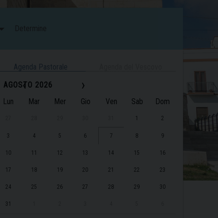
Determine
Agenda Pastorale
Agenda del Vescovo
‹
›
AGOSTO 2026
Lun
Mar
Mer
Gio
Ven
Sab
Dom
27
28
29
30
31
1
2
3
4
5
6
7
8
9
10
11
12
13
14
15
16
17
18
19
20
21
22
23
24
25
26
27
28
29
30
31
1
2
3
4
5
6