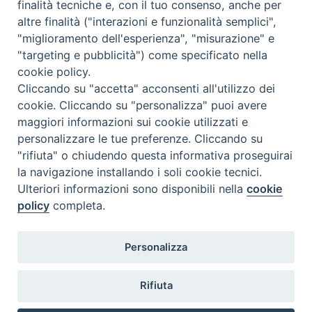
finalità tecniche e, con il tuo consenso, anche per
altre finalità ("interazioni e funzionalità semplici",
Comunicati Stampa
"miglioramento dell'esperienza", "misurazione" e
"targeting e pubblicità") come specificato nella
Il cordoglio dei Vescovi di Puglia per la morte di S.E.R. Mons. Agostino
cookie policy.
Superbo
Cliccando su "accetta" acconsenti all'utilizzo dei
cookie. Cliccando su "personalizza" puoi avere
Nasce la Consulta Diocesana delle Aggregazioni Laicali di Castellaneta
maggiori informazioni sui cookie utilizzati e
personalizzare le tue preferenze. Cliccando su
Archivio comunicati stampa
"rifiuta" o chiudendo questa informativa proseguirai
la navigazione installando i soli cookie tecnici.
Ulteriori informazioni sono disponibili nella
cookie
2026 © Diocesi di Castellaneta
policy
completa.
Personalizza
Rifiuta
Diocesi
Vescovo
Curia
Parrocchie
Enti