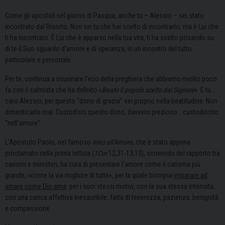
Come gli apostoli nel giorno di Pasqua, anche tu – Alessio – sei stato
incontrato dal Risorto. Non sei tu che hai scelto di incontrarlo, ma è Lui che
ti ha incontrato. È Lui che è apparso nella tua vita, ti ha scelto posando su
di te il Suo sguardo d’amore e di speranza, in un incontro del tutto
particolare e personale.
Per te, continua a risuonare l’eco della preghiera che abbiamo rivolto poco
fa con il salmista che ha definito «
Beato il popolo scelto dal Signore
». E tu…
caro Alessio, per questo “dono di grazia” sei proprio nella beatitudine. Non
dimenticarlo mai. Custodisci questo dono, davvero prezioso… custodiscilo
“nell’amore”.
L’Apostolo Paolo, nel famoso
Inno all’Amore
, che è stato appena
proclamato nella prima lettura (
1Cor
12,31-13,13), scrivendo del rapporto tra
carismi e ministeri, ha cura di presentare l’amore come il carisma più
grande, «come la via migliore di tutte», per la quale bisogna
imparare ad
amare come Dio ama
: per i suoi stessi motivi, con la sua stessa intensità,
con una carica affettiva inesauribile, fatta di tenerezza, pazienza, benignità
e compassione.