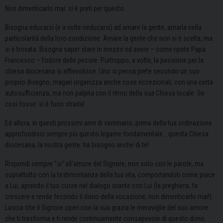
Non dimenticarlo mai: si è preti per questo.
Bisogna educarsi (e a volte rieducarsi) ad amare la gente, amarla nella
particolarità della loro condizione. Amare la gente che non si è scelta, ma
si è trovata. Bisogna saper stare in mezzo ed avere – come ripete Papa
Francesco – l’odore delle pecore. Purtroppo, a volte, la passione per la
chiesa diocesana si affievolisce. Uno si pensa prete secondo un suo
proprio disegno, magari organizza anche cose eccezionali, con una certa
autosufficienza, ma non palpita con il ritmo della sua Chiesa locale. Se
così fosse: si è fuori strada!
Ed allora, in questi prossimi anni di seminario, prima della tua ordinazione
approfondisci sempre più questo legame fondamentale… questa Chiesa
diocesana, la nostra gente: ha bisogno anche di te!
Rispondi sempre “
si”
all’amore del Signore, non solo con le parole, ma
soprattutto con la testimonianza della tua vita, comportandoti come piace
a Lui, aprendo il tuo cuore nel dialogo orante con Lui (la preghiera, fa
crescere e rende fecondo il dono della vocazione, non dimenticarlo mai!).
Lascia che il Signore operi con la sua grazia le meraviglie del suo amore
che ti trasforma e ti rende continuamente consapevole di questo dono.