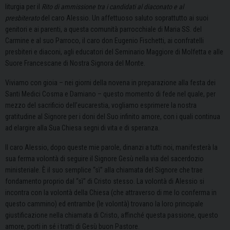
liturgia per il
Rito di ammissione tra i candidati al diaconato e al
presbiterato
del caro Alessio. Un affettuoso saluto soprattutto ai suoi
genitori e ai parenti, a questa comunità parrocchiale di Maria SS. del
Carmine e al suo Parroco, il caro don Eugenio Fischetti, ai confratelli
presbiteri e diaconi, agli educatori del Seminario Maggiore di Molfetta e alle
Suore Francescane di Nostra Signora del Monte.
Viviamo con gioia – nei giorni della novena in preparazione alla festa dei
Santi Medici Cosma e Damiano – questo momento di fede nel quale, per
mezzo del sacrificio dell’eucarestia, vogliamo esprimere la nostra
gratitudine al Signore per i doni del Suo infinito amore, con i quali continua
ad elargire alla Sua Chiesa segni di vita e di speranza.
Il caro Alessio, dopo queste mie parole, dinanzi a tutti noi, manifesterà la
sua ferma volontà di seguire il Signore Gesù nella via del sacerdozio
ministeriale. È il suo semplice “sì” alla chiamata del Signore che trae
fondamento proprio dal “sì” di Cristo stesso. La volontà di Alessio si
incontra con la volontà della Chiesa (che attraverso di me lo conferma in
questo cammino) ed entrambe (le volontà) trovano la loro principale
giustificazione nella chiamata di Cristo, affinché questa passione, questo
amore, porti in sé i tratti di Gesù buon Pastore.