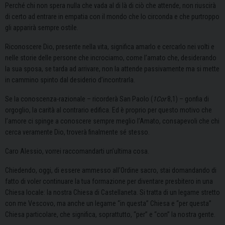
Perché chi non spera nulla che vada al di là di ciò che attende, non riuscirà
di certo ad entrare in empatia con il mondo che lo circonda e che purtroppo
gli apparirà sempre ostile.
Riconoscere Dio, presente nella vita, significa amarlo e cercarlo nei volti e
nelle storie delle persone che incrociamo, come l’amato che, desiderando
la sua sposa, se tarda ad arrivare, non la attende passivamente ma si mette
in cammino spinto dal desiderio d’incontrarla.
Se la conoscenza-razionale – ricorderà San Paolo (
1Cor
8,1) – gonfia di
orgoglio, la carità al contrario edifica. Ed è proprio per questo motivo che
l’amore ci spinge a conoscere sempre meglio l’Amato, consapevoli che chi
cerca veramente Dio, troverà finalmente sé stesso.
Caro Alessio, vorrei raccomandarti un’ultima cosa.
Chiedendo, oggi, di essere ammesso all’Ordine sacro, stai domandando di
fatto di voler continuare la tua formazione per diventare presbitero in una
Chiesa locale: la nostra Chiesa di Castellaneta. Si tratta di un legame stretto
con me Vescovo, ma anche un legame “in questa” Chiesa e “per questa”
Chiesa particolare, che significa, soprattutto, “per” e “con” la nostra gente.