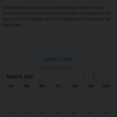
La Vergine Maria, qui venerata come la Madonna del Monte Carmelo,
ripetendo anche a te come ai servi a Cana di Galilea: «Fai quello che il mio
Figlio ti dirà», ti accompagni nell’eccomi della gioia verso la pienezza del
dono. Amen!
Agenda Pastorale
Agenda del Vescovo
‹
›
AGOSTO 2026
Lun
Mar
Mer
Gio
Ven
Sab
Dom
27
28
29
30
31
1
2
3
4
5
6
7
8
9
10
11
12
13
14
15
16