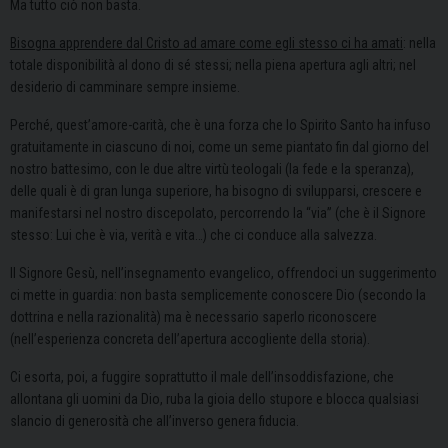
Ma tutto ciò non basta.
Bisogna apprendere dal Cristo ad amare come egli stesso ci ha amati
: nella
totale disponibilità al dono di sé stessi; nella piena apertura agli altri; nel
desiderio di camminare sempre insieme.
Perché, quest’amore-carità, che è una forza che lo Spirito Santo ha infuso
gratuitamente in ciascuno di noi, come un seme piantato fin dal giorno del
nostro battesimo, con le due altre virtù teologali (la fede e la speranza),
delle quali è di gran lunga superiore, ha bisogno di svilupparsi, crescere e
manifestarsi nel nostro discepolato, percorrendo la “via” (che è il Signore
stesso: Lui che è via, verità e vita…) che ci conduce alla salvezza.
Il Signore Gesù, nell’insegnamento evangelico, offrendoci un suggerimento
ci mette in guardia: non basta semplicemente conoscere Dio (secondo la
dottrina e nella razionalità) ma è necessario saperlo riconoscere
(nell’esperienza concreta dell’apertura accogliente della storia).
Ci esorta, poi, a fuggire soprattutto il male dell’insoddisfazione, che
allontana gli uomini da Dio, ruba la gioia dello stupore e blocca qualsiasi
slancio di generosità che all’inverso genera fiducia.