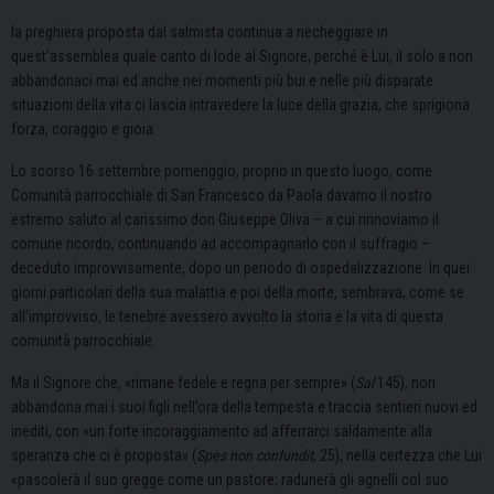
la preghiera proposta dal salmista continua a riecheggiare in
quest’assemblea quale canto di lode al Signore, perché è Lui, il solo a non
abbandonaci mai ed anche nei momenti più bui e nelle più disparate
situazioni della vita ci lascia intravedere la luce della grazia, che sprigiona
forza, coraggio e gioia.
Lo scorso 16 settembre pomeriggio, proprio in questo luogo, come
Comunità parrocchiale di San Francesco da Paola davamo il nostro
estremo saluto al carissimo don Giuseppe Oliva – a cui rinnoviamo il
comune ricordo, continuando ad accompagnarlo con il suffragio –
deceduto improvvisamente, dopo un periodo di ospedalizzazione. In quei
giorni particolari della sua malattia e poi della morte, sembrava, come se
all’improvviso, le tenebre avessero avvolto la storia e la vita di questa
comunità parrocchiale.
Ma il Signore che, «rimane fedele e regna per sempre» (
Sal
145), non
abbandona mai i suoi figli nell’ora della tempesta e traccia sentieri nuovi ed
inediti, con «un forte incoraggiamento ad afferrarci saldamente alla
speranza che ci è proposta» (
Spes non confundit
, 25), nella certezza che Lui
«pascolerà il suo gregge come un pastore; radunerà gli agnelli col suo