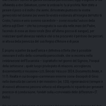
affidando a don Salvatore, come la vedova lo fu al profeta. Non state a
pesare il poco o il molto che avete, dimostrate piuttosto la vostra
generosità nel donarvi per vivere la vostra esistenza all’insegna del tutto di
Cristo, l’unico e vero sommo sacerdote – come ricorda l’autore della
lettera agli Ebrei – che ha consegnato la sua vita nelle mani del Padre,
facendo di essa un dono totale (fino all’ultima goccia di sangue), per
realizzare quell’alleanza salvifica che ci ha procurato il perdono dei peccati,
in attesa della pienezza del suo Regno d’Amore e di pace.
È proprio a partire da quell’unica e definitiva offerta che è possibile
rinnovare il volto della «comunità parrocchiale, che si incontra nella
celebrazione dell’Eucaristia – soprattutto nel giorno del Signore, Pasqua
della settimana -, quale luogo privilegiato di relazioni, accoglienza,
discernimento e missione» (cfr. Sinodo Vescovi 2024, Documento finale, n.
117). Realtà in cui bisogna «camminare insieme come discepoli di Gesù
nella diversità dei carismi e dei ministeri» (ivi, 120), rigenerandosi (sempre e
di nuovo) attraverso percorsi virtuosi ed allargando lo sguardo per generare
processi di condivisione, fondati sulla «convivialità delle differenze» (T.
Bello)