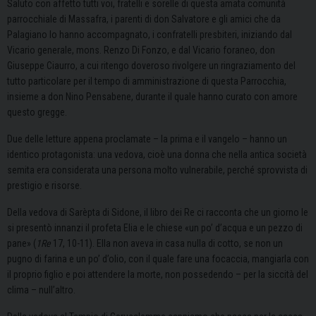
Saluto con affetto tutti voi, fratelli e sorelle di questa amata comunità
parrocchiale di Massafra, i parenti di don Salvatore e gli amici che da
Palagiano lo hanno accompagnato, i confratelli presbiteri, iniziando dal
Vicario generale, mons. Renzo Di Fonzo, e dal Vicario foraneo, don
Giuseppe Ciaurro, a cui ritengo doveroso rivolgere un ringraziamento del
tutto particolare per il tempo di amministrazione di questa Parrocchia,
insieme a don Nino Pensabene, durante il quale hanno curato con amore
questo gregge.
Due delle letture appena proclamate – la prima e il vangelo – hanno un
identico protagonista: una vedova, cioè una donna che nella antica società
semita era considerata una persona molto vulnerabile, perché sprovvista di
prestigio e risorse.
Della vedova di Sarèpta di Sidone, il libro dei Re ci racconta che un giorno le
si presentò innanzi il profeta Elia e le chiese «un po’ d’acqua e un pezzo di
pane» (
1Re
17, 10-11). Ella non aveva in casa nulla di cotto, se non un
pugno di farina e un po’ d’olio, con il quale fare una focaccia, mangiarla con
il proprio figlio e poi attendere la morte, non possedendo – per la siccità del
clima – null’altro.