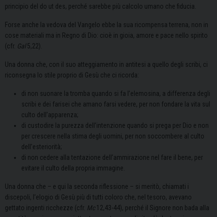
principio del do ut des, perché sarebbe più calcolo umano che fiducia.
Forse anche la vedova del Vangelo ebbe la sua ricompensa terrena, non in
cose materiali ma in Regno di Dio: cioè in gioia, amore e pace nello spirito
(cfr.
Gal
5,22).
Una donna che, con il suo atteggiamento in antitesi a quello degli scribi, ci
riconsegna lo stile proprio di Gesù che ci ricorda:
di non suonare la tromba quando si fa l’elemosina, a differenza degli
scribi e dei farisei che amano farsi vedere, per non fondare la vita sul
culto dell’apparenza;
di custodire la purezza dell’intenzione quando si prega per Dio e non
per crescere nella stima degli uomini, per non soccombere al culto
dell’esteriorità;
di non cedere alla tentazione dell’ammirazione nel fare il bene, per
evitare il culto della propria immagine.
Una donna che – e qui la seconda riflessione – si meritò, chiamati i
discepoli, l’elogio di Gesù più di tutti coloro che, nel tesoro, avevano
gettato ingenti ricchezze (cfr.
Mc
12,43-44), perché il Signore non bada alla