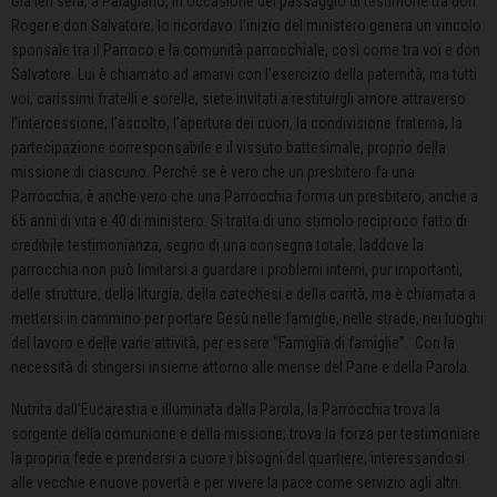
Già ieri sera, a Palagiano, in occasione del passaggio di testimone tra don
Roger e don Salvatore, lo ricordavo: l’inizio del ministero genera un vincolo
sponsale tra il Parroco e la comunità parrocchiale, così come tra voi e don
Salvatore. Lui è chiamato ad amarvi con l’esercizio della paternità, ma tutti
voi, carissimi fratelli e sorelle, siete invitati a restituirgli amore attraverso
l’intercessione, l’ascolto, l’apertura dei cuori, la condivisione fraterna, la
partecipazione corresponsabile e il vissuto battesimale, proprio della
missione di ciascuno. Perché se è vero che un presbitero fa una
Parrocchia, è anche vero che una Parrocchia forma un presbitero, anche a
65 anni di vita e 40 di ministero. Si tratta di uno stimolo reciproco fatto di
credibile testimonianza, segno di una consegna totale, laddove la
parrocchia non può limitarsi a guardare i problemi interni, pur importanti,
delle strutture, della liturgia, della catechesi e della carità, ma è chiamata a
mettersi in cammino per portare Gesù nelle famiglie, nelle strade, nei luoghi
del lavoro e delle varie attività, per essere “Famiglia di famiglie”. Con la
necessità di stingersi insieme attorno alle mense del Pane e della Parola.
Nutrita dall’Eucarestia e illuminata dalla Parola, la Parrocchia trova la
sorgente della comunione e della missione; trova la forza per testimoniare
la propria fede e prendersi a cuore i bisogni del quartiere, interessandosi
alle vecchie e nuove povertà e per vivere la pace come servizio agli altri.