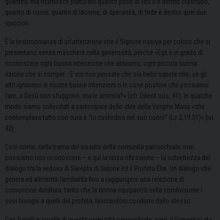
quantità, ma riconosce piuttosto quanto peso di vita c’è dentro ciascuno,
quanto di cuore, quanto di lacrime, di speranza, di fede è dentro quei due
spiccioli.
È la testimonianza di un’attenzione che il Signore riserva per coloro che si
presentano senza maschere nella generosità, perché «Egli è in grado di
riconoscere ogni buona intenzione che abbiamo, ogni piccola buona
azione che si compie… E voi non pensate che sia bello sapere che, se gli
altri ignorano le nostre buone intenzioni o le cose positive che possiamo
fare, a Gesù non sfuggono, ma le ammira?» (cfr. Dilexit nos, 41). In qualche
modo siamo sollecitati a partecipare dello stile della Vergine Maria «che
contemplava tutto con cura e “lo custodiva nel suo cuore” (Lc 2,19.51)» (ivi,
42).
Così come, nella trama del vissuto della comunità parrocchiale, non
possiamo non riconoscere – e qui la terza riflessione – la schiettezza del
dialogo tra la vedova di Sarèpta di Sidone ed il Profeta Elia. Un dialogo che
genera ed alimenta familiarità fino a raggiungere una relazione di
comunione duratura, tanto che la donna equiparerà nella condivisione i
suoi bisogni a quelli del profeta, lasciandosi condurre dallo stesso.
Cari fratelli e sorelle di questa comunità parrocchiale, oggi, il Signore vi sta