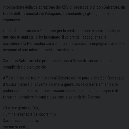
In occasione della celebrazione del XXV di sacerdozio di don Salvatore, un
fedele dell’Immacolata di Palagiano, formulandogli gli auguri, così si
esprimeva:
«la sua testimonianza è un dono per la nostra comunità parrocchiale; in
tutti questi anni egli ci ha insegnato: il valore dell’accoglienza, a
considerare la Parrocchia casa di tutti e di ciascuno, a impegnarci affinché
nessuno al suo interno di senta forestiero».
Caro don Salvatore che possa anche qui a Massafra incarnare con
semplicità e gioia tutto ciò.
Affido l’inizio del tuo ministero al Signore con le parole che San Francesco
d’Assisi ripeteva di sovente dinanzi a quella Croce di San Damiano a te
particolarmente cara, perché possano esserti sempre di sostegno e di
forza nel compiere in ogni situazione la volontà del Signore:
«O alto e glorioso Dio,
illumina le tenebre del cuore mio.
Dammi una fede retta,
speranza certa,