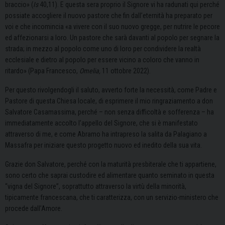
braccio» (
Is
40,11). E questa sera proprio il Signore vi ha radunati qui perché
possiate accogliere il nuovo pastore che fin dall’eternità ha preparato per
voi e che incomincia «a vivere con il suo nuovo gregge, per nutrire le pecore
ed affezionarsi a loro. Un pastore che sarà davanti al popolo per segnare la
strada; in mezzo al popolo come uno di loro per condividere la realtà
ecclesiale e dietro al popolo per essere vicino a coloro che vanno in
ritardo» (Papa Francesco,
Omelia,
11 ottobre 2022).
Per questo rivolgendogli il saluto, avverto forte la necessità, come Padre e
Pastore di questa Chiesa locale, di esprimere il mio ringraziamento a don
Salvatore Casamassima, perché – non senza difficoltà e sofferenza – ha
immediatamente accolto l’appello del Signore, che si è manifestato
attraverso di me, e come Abramo ha intrapreso la salita da Palagiano a
Massafra per iniziare questo progetto nuovo ed inedito della sua vita.
Grazie don Salvatore, perché con la maturità presbiterale che ti appartiene,
sono certo che saprai custodire ed alimentare quanto seminato in questa
“vigna del Signore”, soprattutto attraverso la virtù della minorità,
tipicamente francescana, che ti caratterizza, con un servizio-ministero che
procede dall’Amore.