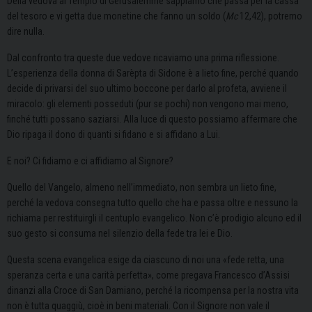
Della vedova al Tempio di Gerusalemme sappiamo che passa per la cassa
del tesoro e vi getta due monetine che fanno un soldo (
Mc
12,42), potremo
dire nulla.
Dal confronto tra queste due vedove ricaviamo una prima riflessione.
L’esperienza della donna di Sarèpta di Sidone è a lieto fine, perché quando
decide di privarsi del suo ultimo boccone per darlo al profeta, avviene il
miracolo: gli elementi posseduti (pur se pochi) non vengono mai meno,
finché tutti possano saziarsi. Alla luce di questo possiamo affermare che
Dio ripaga il dono di quanti si fidano e si affidano a Lui.
E noi? Ci fidiamo e ci affidiamo al Signore?
Quello del Vangelo, almeno nell’immediato, non sembra un lieto fine,
perché la vedova consegna tutto quello che ha e passa oltre e nessuno la
richiama per restituirgli il centuplo evangelico. Non c’è prodigio alcuno ed il
suo gesto si consuma nel silenzio della fede tra lei e Dio.
Questa scena evangelica esige da ciascuno di noi una «fede retta, una
speranza certa e una carità perfetta», come pregava Francesco d’Assisi
dinanzi alla Croce di San Damiano, perché la ricompensa per la nostra vita
non è tutta quaggiù, cioè in beni materiali. Con il Signore non vale il