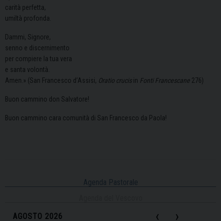
carità perfetta,
umiltà profonda.
Dammi, Signore,
senno e discernimento
per compiere la tua vera
e santa volontà.
Amen.» (San Francesco d’Assisi,
Oratio crucis
in
Fonti Francescane
276)
Buon cammino don Salvatore!
Buon cammino cara comunità di San Francesco da Paola!
Agenda Pastorale
Agenda del Vescovo
‹
›
AGOSTO 2026