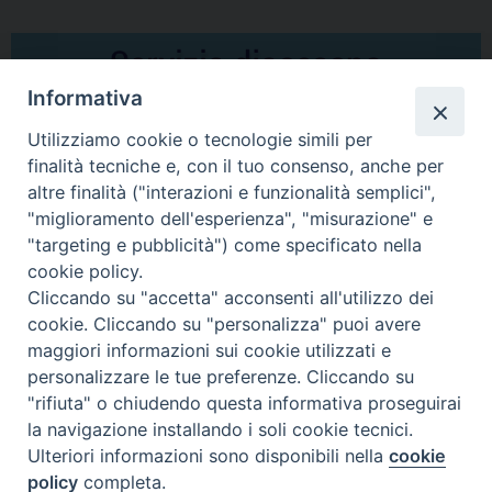
Informativa
Utilizziamo cookie o tecnologie simili per
finalità tecniche e, con il tuo consenso, anche per
altre finalità ("interazioni e funzionalità semplici",
Comunicati Stampa
"miglioramento dell'esperienza", "misurazione" e
"targeting e pubblicità") come specificato nella
Il cordoglio dei Vescovi di Puglia per la morte di S.E.R. Mons. Agostino
cookie policy.
Superbo
Cliccando su "accetta" acconsenti all'utilizzo dei
cookie. Cliccando su "personalizza" puoi avere
Nasce la Consulta Diocesana delle Aggregazioni Laicali di Castellaneta
maggiori informazioni sui cookie utilizzati e
personalizzare le tue preferenze. Cliccando su
Archivio comunicati stampa
"rifiuta" o chiudendo questa informativa proseguirai
la navigazione installando i soli cookie tecnici.
Ulteriori informazioni sono disponibili nella
cookie
2026 © Diocesi di Castellaneta
policy
completa.