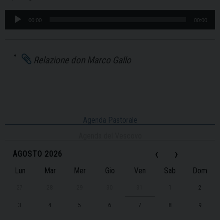
Audio
00:00
00:00
Player
Relazione don Marco Gallo
Agenda Pastorale
Agenda del Vescovo
‹
›
AGOSTO 2026
Lun
Mar
Mer
Gio
Ven
Sab
Dom
27
28
29
30
31
1
2
3
4
5
6
7
8
9