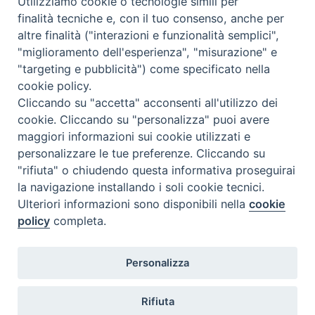
Utilizziamo cookie o tecnologie simili per
finalità tecniche e, con il tuo consenso, anche per
altre finalità ("interazioni e funzionalità semplici",
Comunicati Stampa
"miglioramento dell'esperienza", "misurazione" e
"targeting e pubblicità") come specificato nella
Il cordoglio dei Vescovi di Puglia per la morte di S.E.R. Mons. Agostino
cookie policy.
Superbo
Cliccando su "accetta" acconsenti all'utilizzo dei
cookie. Cliccando su "personalizza" puoi avere
Nasce la Consulta Diocesana delle Aggregazioni Laicali di Castellaneta
maggiori informazioni sui cookie utilizzati e
personalizzare le tue preferenze. Cliccando su
Archivio comunicati stampa
"rifiuta" o chiudendo questa informativa proseguirai
la navigazione installando i soli cookie tecnici.
Ulteriori informazioni sono disponibili nella
cookie
2026 © Diocesi di Castellaneta
policy
completa.
Personalizza
Rifiuta
Diocesi
Vescovo
Curia
Parrocchie
Enti