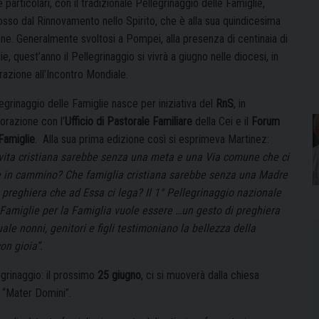
 particolari, con il tradizionale Pellegrinaggio delle Famiglie,
sso dal Rinnovamento nello Spirito, che è alla sua quindicesima
one. Generalmente svoltosi a Pompei, alla presenza di centinaia di
ie, quest’anno il Pellegrinaggio si vivrà a giugno nelle diocesi, in
razione all’Incontro Mondiale.
legrinaggio delle Famiglie nasce per iniziativa del
RnS
, in
orazione con l’
Ufficio di Pastorale Familiare
della Cei e il
Forum
Famiglie
. Alla sua prima edizione così si esprimeva Martinez:
vita cristiana sarebbe
senza una meta e una Via comune che ci
 in cammino? Che famiglia cristiana sarebbe senza una Madre
 preghiera che ad Essa ci lega? Il 1° Pellegrinaggio nazionale
 Famiglie per la Famiglia vuole essere …un gesto di preghiera
uale nonni, genitori e figli testimoniano la bellezza della
on gioia”.
egrinaggio: il prossimo
25 giugno
, ci si muoverà dalla chiesa
a “Mater Domini”.