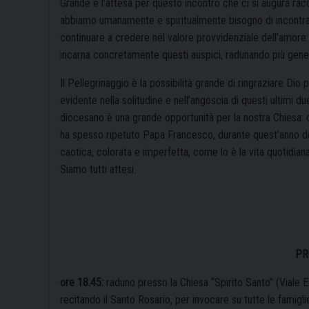
Grande è l’attesa per questo incontro che ci si augura racc
abbiamo umanamente e spiritualmente bisogno di incontrare
continuare a credere nel valore provvidenziale dell’amore: i
incarna concretamente questi auspici, radunando più generazio
Il Pellegrinaggio è la possibilità grande di ringraziare Dio 
evidente nella solitudine e nell’angoscia di questi ultimi due
diocesano è una grande opportunità per la nostra Chiesa: 
ha spesso ripetuto Papa Francesco, durante quest’anno dedi
caotica, colorata e imperfetta, come lo è la vita quotidiana
Siamo tutti attesi.
PR
ore 18.45:
raduno presso la Chiesa “Spirito Santo” (Viale E
recitando il Santo Rosario, per invocare su tutte le famigli