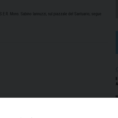
E.R. Mons. Sabino Iannuzzi, sul piazzale del Santuario; segue
I
A
N
C