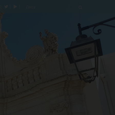
acebook
twitter
youtube