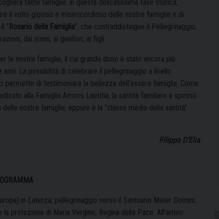
oglierà tante famiglie: in questa delicatissima fase storica,
 il volto gioioso e misericordioso delle nostre famiglie e di
l “
Rosario della Famiglia
”, che contraddistingue il Pellegrinaggio,
ni, dai nonni, ai genitori, ai figli.
per le nostre famiglie, il cui grande dono è stato ancora più
 anni. La possibilità di celebrare il pellegrinaggio a livello
ci permette di testimoniare la bellezza dell’essere famiglia. Come
cato alla Famiglia Amoris Laetitia, la santità familiare è spesso
 delle nostre famiglie, eppure è la “classe media della santità”.
Filippo D’Elia
OGRAMMA
uropa) in Laterza; pellegrinaggio verso il Santuario Mater Domini,
e la protezione di Maria Vergine, Regina della Pace. All’arrivo: