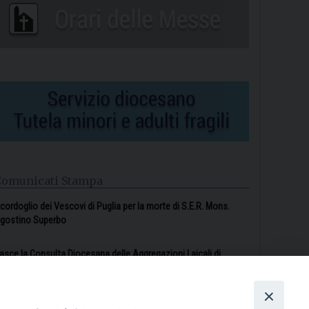
Comunicati Stampa
l cordoglio dei Vescovi di Puglia per la morte di S.E.R. Mons.
gostino Superbo
asce la Consulta Diocesana delle Aggregazioni Laicali di
astellaneta
Archivio comunicati stampa