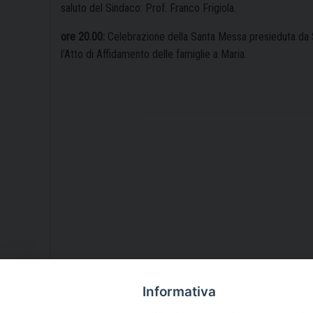
saluto del Sindaco: Prof. Franco Frigiola.
ore 20.00:
Celebrazione della Santa Messa presieduta da S.
l’Atto di Affidamento delle famiglie a Maria.
Informativa