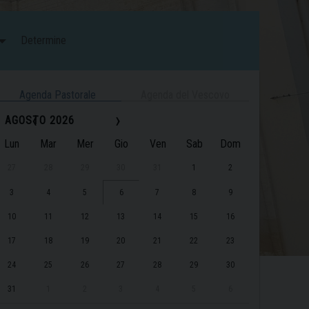
Determine
Agenda Pastorale
Agenda del Vescovo
‹
›
AGOSTO 2026
Lun
Mar
Mer
Gio
Ven
Sab
Dom
27
28
29
30
31
1
2
3
4
5
6
7
8
9
10
11
12
13
14
15
16
17
18
19
20
21
22
23
24
25
26
27
28
29
30
31
1
2
3
4
5
6