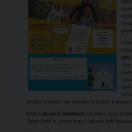
chiese
promo
edizi
famigl
prepa
Il Pel
collab
delle 
“
Che 
mette
e una
delle
nel q
famiglia cristiana e non mancano di gridarlo al mondo c
Anche la
diocesi di Castellaneta
si prepara a vivere il Pell
“Spirito Santo” in Laterza verso il Santuario della Madonn