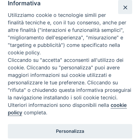
Informativa
Utilizziamo cookie o tecnologie simili per
finalità tecniche e, con il tuo consenso, anche per
altre finalità ("interazioni e funzionalità semplici",
Comunicati Stampa
"miglioramento dell'esperienza", "misurazione" e
"targeting e pubblicità") come specificato nella
Il cordoglio dei Vescovi di Puglia per la morte di S.E.R. Mons. Agostino
cookie policy.
Superbo
Cliccando su "accetta" acconsenti all'utilizzo dei
cookie. Cliccando su "personalizza" puoi avere
Nasce la Consulta Diocesana delle Aggregazioni Laicali di Castellaneta
maggiori informazioni sui cookie utilizzati e
personalizzare le tue preferenze. Cliccando su
Archivio comunicati stampa
"rifiuta" o chiudendo questa informativa proseguirai
la navigazione installando i soli cookie tecnici.
Ulteriori informazioni sono disponibili nella
cookie
2026 © Diocesi di Castellaneta
policy
completa.
Personalizza