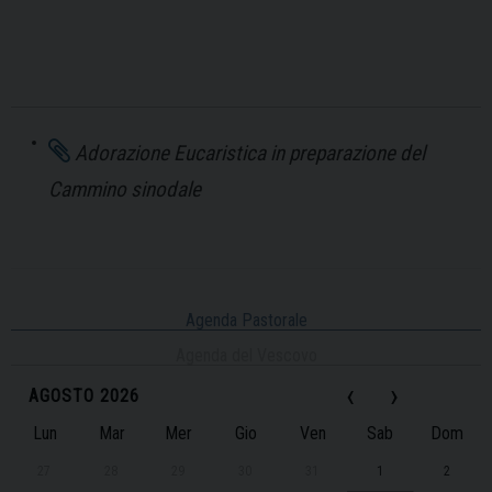
Adorazione Eucaristica in preparazione del
Cammino sinodale
Agenda Pastorale
Agenda del Vescovo
‹
›
AGOSTO 2026
Lun
Mar
Mer
Gio
Ven
Sab
Dom
27
28
29
30
31
1
2