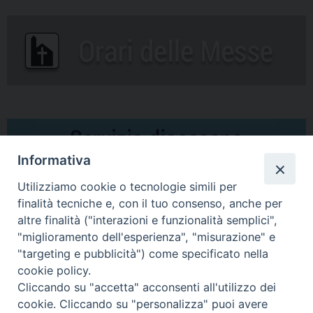
Informativa
Utilizziamo cookie o tecnologie simili per
finalità tecniche e, con il tuo consenso, anche per
altre finalità ("interazioni e funzionalità semplici",
Comunicati Stampa
"miglioramento dell'esperienza", "misurazione" e
"targeting e pubblicità") come specificato nella
Il cordoglio dei Vescovi di Puglia per la morte di S.E.R. Mons. Agostino
cookie policy.
Superbo
Cliccando su "accetta" acconsenti all'utilizzo dei
cookie. Cliccando su "personalizza" puoi avere
Nasce la Consulta Diocesana delle Aggregazioni Laicali di Castellaneta