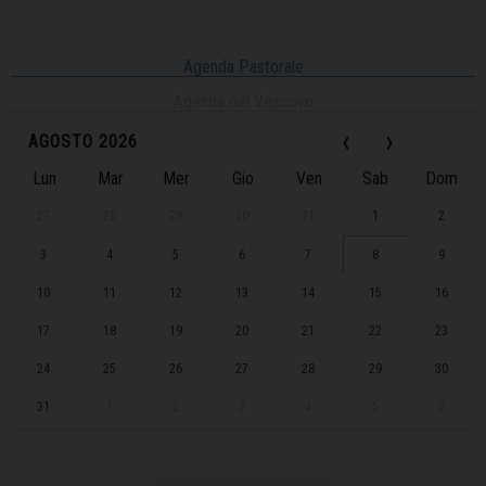
Agenda Pastorale
Agenda del Vescovo
‹
›
AGOSTO 2026
Lun
Mar
Mer
Gio
Ven
Sab
Dom
27
28
29
30
31
1
2
3
4
5
6
7
8
9
10
11
12
13
14
15
16
17
18
19
20
21
22
23
24
25
26
27
28
29
30
31
1
2
3
4
5
6