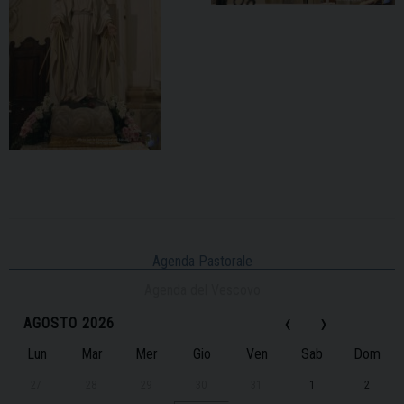
Agenda Pastorale
Agenda del Vescovo
‹
›
AGOSTO 2026
Lun
Mar
Mer
Gio
Ven
Sab
Dom
27
28
29
30
31
1
2