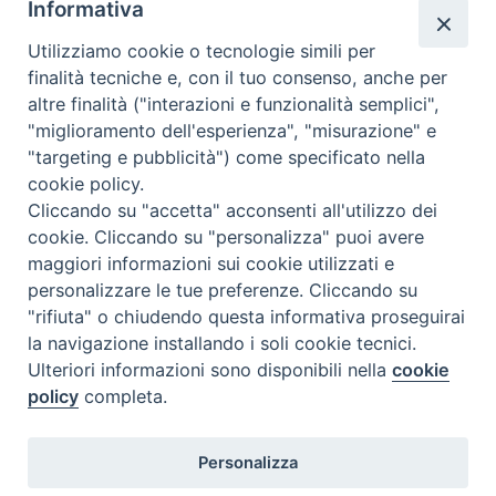
Informativa
Utilizziamo cookie o tecnologie simili per
finalità tecniche e, con il tuo consenso, anche per
altre finalità ("interazioni e funzionalità semplici",
Comunicati Stampa
"miglioramento dell'esperienza", "misurazione" e
"targeting e pubblicità") come specificato nella
Il cordoglio dei Vescovi di Puglia per la morte di S.E.R. Mons. Agostino
cookie policy.
Superbo
Cliccando su "accetta" acconsenti all'utilizzo dei
cookie. Cliccando su "personalizza" puoi avere
Nasce la Consulta Diocesana delle Aggregazioni Laicali di Castellaneta
maggiori informazioni sui cookie utilizzati e
personalizzare le tue preferenze. Cliccando su
Archivio comunicati stampa
"rifiuta" o chiudendo questa informativa proseguirai
la navigazione installando i soli cookie tecnici.
Ulteriori informazioni sono disponibili nella
cookie
2026 © Diocesi di Castellaneta
policy
completa.
Personalizza