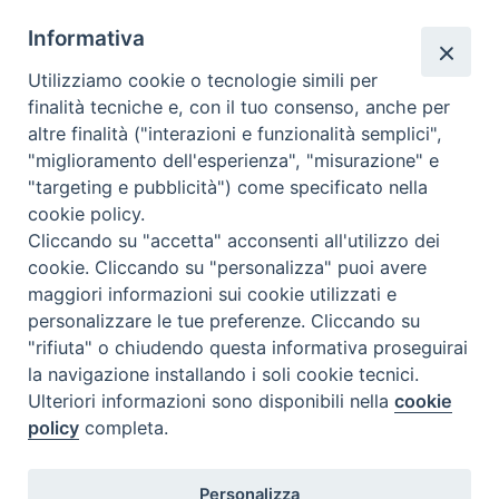
Informativa
Utilizziamo cookie o tecnologie simili per
finalità tecniche e, con il tuo consenso, anche per
altre finalità ("interazioni e funzionalità semplici",
Comunicati Stampa
"miglioramento dell'esperienza", "misurazione" e
"targeting e pubblicità") come specificato nella
Il cordoglio dei Vescovi di Puglia per la morte di S.E.R. Mons. Agostino
cookie policy.
Superbo
Cliccando su "accetta" acconsenti all'utilizzo dei
cookie. Cliccando su "personalizza" puoi avere
Nasce la Consulta Diocesana delle Aggregazioni Laicali di Castellaneta
maggiori informazioni sui cookie utilizzati e
personalizzare le tue preferenze. Cliccando su
Archivio comunicati stampa
"rifiuta" o chiudendo questa informativa proseguirai
la navigazione installando i soli cookie tecnici.
Ulteriori informazioni sono disponibili nella
cookie
2026 © Diocesi di Castellaneta
policy
completa.
Personalizza