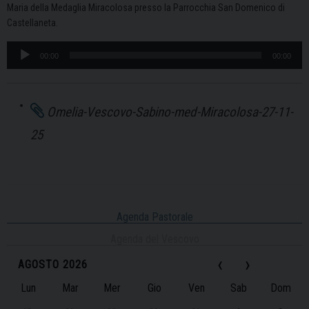
Maria della Medaglia Miracolosa presso la Parrocchia San Domenico di
Castellaneta.
Audio
00:00
00:00
Player
Omelia-Vescovo-Sabino-med-Miracolosa-27-11-
25
Agenda Pastorale
Agenda del Vescovo
‹
›
AGOSTO 2026
Lun
Mar
Mer
Gio
Ven
Sab
Dom