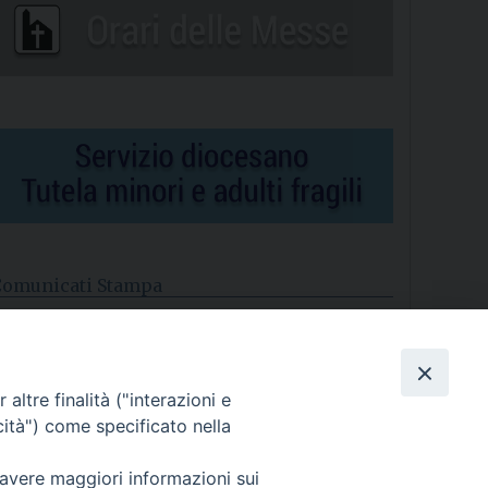
Comunicati Stampa
l cordoglio dei Vescovi di Puglia per la morte di S.E.R. Mons.
gostino Superbo
altre finalità ("interazioni e
asce la Consulta Diocesana delle Aggregazioni Laicali di
astellaneta
cità") come specificato nella
Archivio comunicati stampa
 avere maggiori informazioni sui