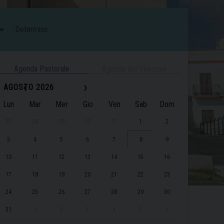
Determine
Agenda Pastorale
Agenda del Vescovo
‹
›
AGOSTO 2026
Lun
Mar
Mer
Gio
Ven
Sab
Dom
27
28
29
30
31
1
2
3
4
5
6
7
8
9
10
11
12
13
14
15
16
17
18
19
20
21
22
23
24
25
26
27
28
29
30
31
1
2
3
4
5
6