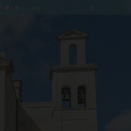
acebook
twitter
youtube