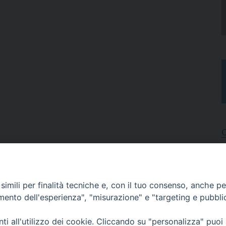
I
A
imili per finalità tecniche e, con il tuo consenso, anche per 
N
C
amento dell'esperienza", "misurazione" e "targeting e pubbli
i all'utilizzo dei cookie. Cliccando su "personalizza" puoi