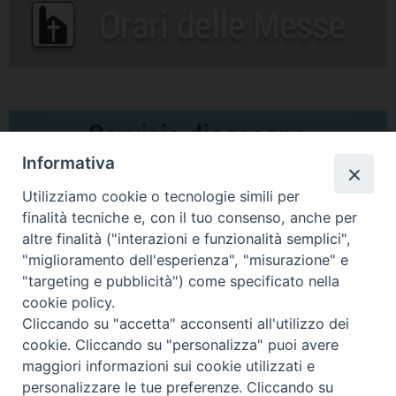
Informativa
Utilizziamo cookie o tecnologie simili per
finalità tecniche e, con il tuo consenso, anche per
altre finalità ("interazioni e funzionalità semplici",
Comunicati Stampa
"miglioramento dell'esperienza", "misurazione" e
"targeting e pubblicità") come specificato nella
Il cordoglio dei Vescovi di Puglia per la morte di S.E.R. Mons. Agostino
cookie policy.
Superbo
Cliccando su "accetta" acconsenti all'utilizzo dei
cookie. Cliccando su "personalizza" puoi avere
Nasce la Consulta Diocesana delle Aggregazioni Laicali di Castellaneta
maggiori informazioni sui cookie utilizzati e
personalizzare le tue preferenze. Cliccando su
Archivio comunicati stampa