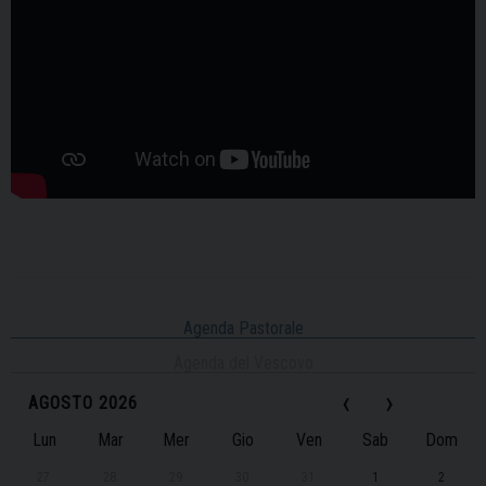
Agenda Pastorale
Agenda del Vescovo
‹
›
AGOSTO 2026
Lun
Mar
Mer
Gio
Ven
Sab
Dom
27
28
29
30
31
1
2