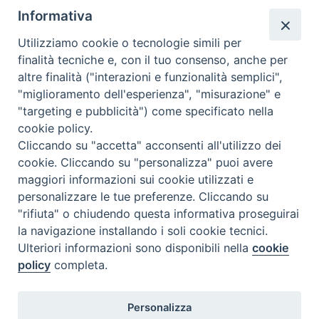
Informativa
Utilizziamo cookie o tecnologie simili per
finalità tecniche e, con il tuo consenso, anche per
altre finalità ("interazioni e funzionalità semplici",
Comunicati Stampa
"miglioramento dell'esperienza", "misurazione" e
"targeting e pubblicità") come specificato nella
Il cordoglio dei Vescovi di Puglia per la morte di S.E.R. Mons. Agostino
cookie policy.
Superbo
Cliccando su "accetta" acconsenti all'utilizzo dei
cookie. Cliccando su "personalizza" puoi avere
Nasce la Consulta Diocesana delle Aggregazioni Laicali di Castellaneta
maggiori informazioni sui cookie utilizzati e
personalizzare le tue preferenze. Cliccando su
Archivio comunicati stampa
"rifiuta" o chiudendo questa informativa proseguirai
la navigazione installando i soli cookie tecnici.
Ulteriori informazioni sono disponibili nella
cookie
2026 © Diocesi di Castellaneta
policy
completa.
Personalizza