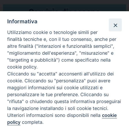
Informativa
Utilizziamo cookie o tecnologie simili per
finalità tecniche e, con il tuo consenso, anche per
altre finalità ("interazioni e funzionalità semplici",
Comunicati Stampa
"miglioramento dell'esperienza", "misurazione" e
"targeting e pubblicità") come specificato nella
Il cordoglio dei Vescovi di Puglia per la morte di S.E.R. Mons. Agostino
cookie policy.
Superbo
Cliccando su "accetta" acconsenti all'utilizzo dei
cookie. Cliccando su "personalizza" puoi avere
Nasce la Consulta Diocesana delle Aggregazioni Laicali di Castellaneta
maggiori informazioni sui cookie utilizzati e
personalizzare le tue preferenze. Cliccando su
Archivio comunicati stampa
"rifiuta" o chiudendo questa informativa proseguirai
la navigazione installando i soli cookie tecnici.
Ulteriori informazioni sono disponibili nella
cookie
2026 © Diocesi di Castellaneta
policy
completa.