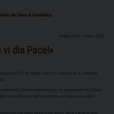
etto alla Chiesa di Castellaneta
Vitulano (BN), 5 marzo 2022
e vi dia Pace!»
estamento
23), mi rivolgo a tutti e a ciascuno di voi, carissimi
eta.
, incontrandomi a Roma martedì scorso, mi comunicava che il Santo
udine che vuol essere anche preghiera, mi inviava a voi come
ensazioni che hanno invaso il mio animo. Ma la Parola di Gesù,