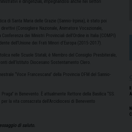
inistrativi e dirigenziali, impegnandosi anche nei settori
ica di Santa Maria delle Grazie (Sannio-Irpinia), è stato poi
direttivi (Consigliere Nazionale, Animatore Vocazionale,
onferenza dei Ministri Provinciali dell’Ordine in Italia (COMPI)
dente dell’Unione dei Frati Minori d’Europa (2015-2017).
tolica nelle Scuole Statali; è Membro del Consiglio Presbiterale,
 conti dell’Istituto Diocesano Sostentamento Clero.
rimestrale “Voce Francescana” della Provincia OFM del Sannio-
I
Praga” in Benevento. È attualmente Rettore della Basilica “SS.
A
 per la vita consacrata dell’Arcidiocesi di Benevento
N
C
essaggio di saluto.