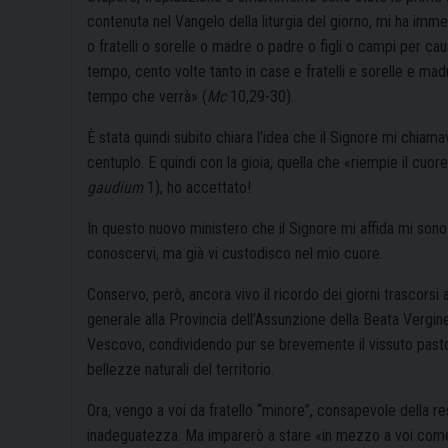
contenuta nel Vangelo della liturgia del giorno, mi ha im
o fratelli o sorelle o madre o padre o figli o campi per ca
tempo, cento volte tanto in case e fratelli e sorelle e madr
tempo che verrà» (
Mc
10,29-30).
È stata quindi subito chiara l’idea che il Signore mi chiamav
centuplo. E quindi con la gioia, quella che «riempie il cuor
gaudium
1), ho accettato!
In questo nuovo ministero che il Signore mi affida mi sono 
conoscervi, ma già vi custodisco nel mio cuore.
Conservo, però, ancora vivo il ricordo dei giorni trascorsi 
generale alla Provincia dell’Assunzione della Beata Vergine
Vescovo, condividendo pur se brevemente il vissuto pastor
bellezze naturali del territorio.
Ora, vengo a voi da fratello “minore”, consapevole della r
inadeguatezza. Ma imparerò a stare «in mezzo a voi come