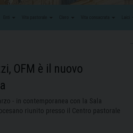
Enti
Vita pastorale
Clero
Vita consacrata
Laici
zzi, OFM è il nuovo
ta
arzo - in contemporanea con la Sala
ocesano riunito presso il Centro pastorale