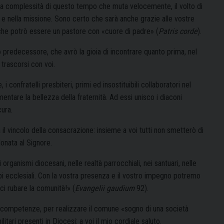
ella complessità di questo tempo che muta velocemente, il volto di
 e nella missione. Sono certo che sarà anche grazie alle vostre
 che potrò essere un pastore con «cuore di padre» (
Patris corde
).
 predecessore, che avrò la gioia di incontrare quanto prima, nel
 trascorsi con voi.
confratelli presbiteri, primi ed insostituibili collaboratori nel
ntare la bellezza della fraternità. Ad essi unisco i diaconi
cura.
ia il vincolo della consacrazione: insieme a voi tutti non smetterò di
donata al Signore.
 organismi diocesani, nelle realtà parrocchiali, nei santuari, nelle
ppi ecclesiali. Con la vostra presenza e il vostro impegno potremo
ci rubare la comunità!» (
Evangelii gaudium
92).
le competenze, per realizzare il comune «sogno di una società
ilitari presenti in Diocesi: a voi il mio cordiale saluto.