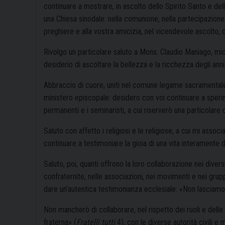
continuare a mostrare, in ascolto dello Spirito Santo e d
una Chiesa sinodale: nella comunione, nella partecipazione
preghiere e alla vostra amicizia, nel vicendevole ascolto,
Rivolgo un particolare saluto a Mons. Claudio Maniago, mio
desiderio di ascoltare la bellezza e la ricchezza degli anni
Abbraccio di cuore, uniti nel comune legame sacramentale, i 
ministero episcopale: desidero con voi continuare a sperime
permanenti e i seminaristi, a cui riserverò una particolare 
Saluto con affetto i religiosi e le religiose, a cui mi assoc
continuare a testimoniare la gioia di una vita interamente 
Saluto, poi, quanti offrono la loro collaborazione nei diversi
confraternite, nelle associazioni, nei movimenti e nei gru
dare un’autentica testimonianza ecclesiale: «Non lasciamo
Non mancherò di collaborare, nel rispetto dei ruoli e del
fraterna» (
Fratelli tutti
4), con le diverse autorità civili e m