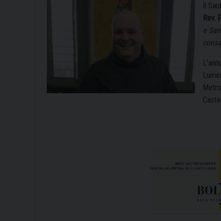
Il Sa
Rev. 
e San
consa
L’annu
Lumen
Metro
Castel