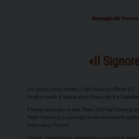
Messaggio del Vescovo el
«Il Signor
Con queste parole rivelate a San Francesco d’Assisi (Cf.
T
fratelli e sorelle di questa amata Chiesa che è in Castellan
Il Nunzio Apostolico in Italia, Mons. Emil Paul Tscherrig
Padre Francesco, a cui rivolgo la mia riconoscente gratit
vostro nuovo Pastore.
Stupore, trepidazione e smarrimento sono state le prime s