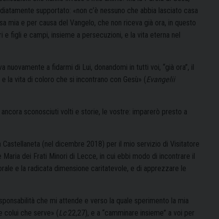
mediatamente supportato: «non c’è nessuno che abbia lasciato casa
usa mia e per causa del Vangelo, che non riceva già ora, in questo
i e figli e campi, insieme a persecuzioni, e la vita eterna nel
a nuovamente a fidarmi di Lui, donandomi in tutti voi, “già ora”, il
e e la vita di coloro che si incontrano con Gesù» (
Evangelii
ancora sconosciuti volti e storie, le vostre: imparerò presto a
a Castellaneta (nel dicembre 2018) per il mio servizio di Visitatore
 Maria dei Frati Minori di Lecce, in cui ebbi modo di incontrare il
ale e la radicata dimensione caritatevole, e di apprezzare le
esponsabilità che mi attende e verso la quale sperimento la mia
 colui che serve» (
Lc
22,27), e a “camminare insieme” a voi per