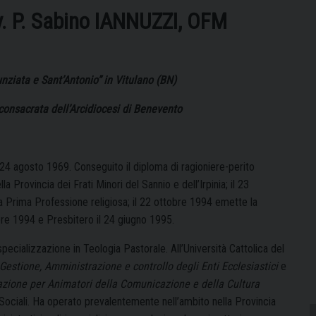
. P. Sabino IANNUZZI, OFM
unziata e Sant’Antonio” in Vitulano (BN)
 consacrata dell’Arcidiocesi di Benevento
24 agosto 1969. Conseguito il diploma di ragioniere-perito
rovincia dei Frati Minori del Sannio e dell’Irpinia; il 23
la Prima Professione religiosa; il 22 ottobre 1994 emette la
re 1994 e Presbitero il 24 giugno 1995.
ecializzazione in Teologia Pastorale. All’Università Cattolica del
Gestione, Amministrazione e controllo degli Enti Ecclesiastici
e
azione per Animatori della Comunicazione e della Cultura
Sociali. Ha operato prevalentemente nell’ambito nella Provincia