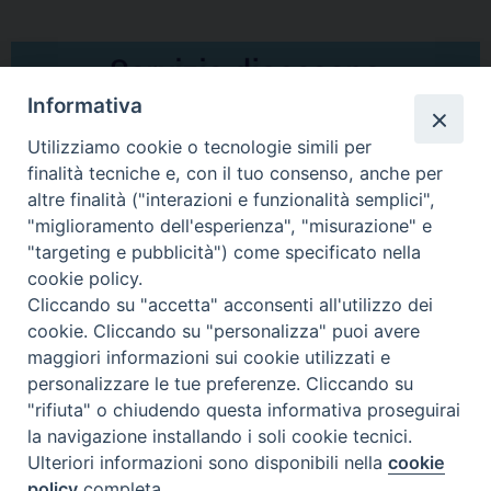
Informativa
Utilizziamo cookie o tecnologie simili per
finalità tecniche e, con il tuo consenso, anche per
altre finalità ("interazioni e funzionalità semplici",
Comunicati Stampa
"miglioramento dell'esperienza", "misurazione" e
"targeting e pubblicità") come specificato nella
Il cordoglio dei Vescovi di Puglia per la morte di S.E.R. Mons. Agostino
cookie policy.
Superbo
Cliccando su "accetta" acconsenti all'utilizzo dei
cookie. Cliccando su "personalizza" puoi avere
Nasce la Consulta Diocesana delle Aggregazioni Laicali di Castellaneta
maggiori informazioni sui cookie utilizzati e
personalizzare le tue preferenze. Cliccando su
Archivio comunicati stampa
"rifiuta" o chiudendo questa informativa proseguirai
la navigazione installando i soli cookie tecnici.
Ulteriori informazioni sono disponibili nella
cookie
2026 © Diocesi di Castellaneta
policy
completa.