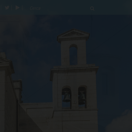
acebook
twitter
youtube