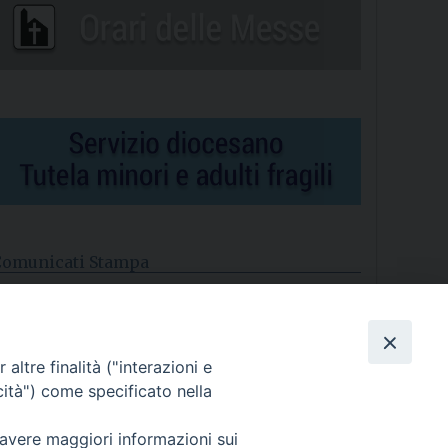
Comunicati Stampa
l cordoglio dei Vescovi di Puglia per la morte di S.E.R. Mons.
gostino Superbo
altre finalità ("interazioni e
asce la Consulta Diocesana delle Aggregazioni Laicali di
astellaneta
cità") come specificato nella
Archivio comunicati stampa
 avere maggiori informazioni sui