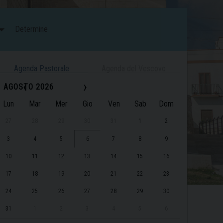
Determine
Agenda Pastorale
Agenda del Vescovo
‹
›
AGOSTO 2026
Lun
Mar
Mer
Gio
Ven
Sab
Dom
27
28
29
30
31
1
2
3
4
5
6
7
8
9
10
11
12
13
14
15
16
17
18
19
20
21
22
23
24
25
26
27
28
29
30
31
1
2
3
4
5
6