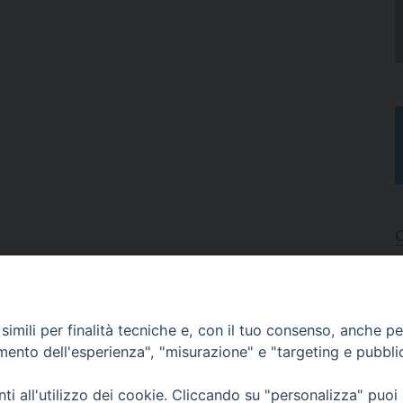
I
A
imili per finalità tecniche e, con il tuo consenso, anche per 
N
C
amento dell'esperienza", "misurazione" e "targeting e pubbli
i all'utilizzo dei cookie. Cliccando su "personalizza" puoi