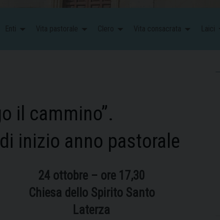
Enti
Vita pastorale
Clero
Vita consacrata
Laici
ngo il cammino”.
i inizio anno pastorale
24 ottobre – ore 17,30
Chiesa dello Spirito Santo
Laterza