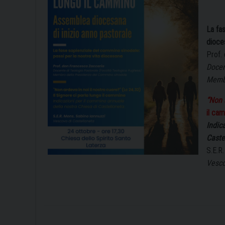
La fas
dioce
Prof.
Docen
Membr
“Non 
il ca
Indic
Caste
S.E.R
Vesco