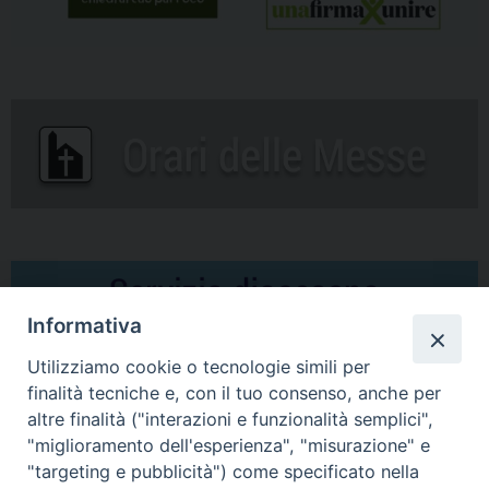
Informativa
Utilizziamo cookie o tecnologie simili per
finalità tecniche e, con il tuo consenso, anche per
altre finalità ("interazioni e funzionalità semplici",
Comunicati Stampa
"miglioramento dell'esperienza", "misurazione" e
"targeting e pubblicità") come specificato nella
Il cordoglio dei Vescovi di Puglia per la morte di S.E.R. Mons. Agostino