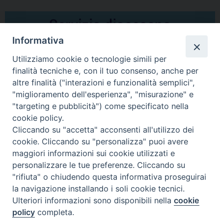
Informativa
Utilizziamo cookie o tecnologie simili per
finalità tecniche e, con il tuo consenso, anche per
altre finalità ("interazioni e funzionalità semplici",
Comunicati Stampa
"miglioramento dell'esperienza", "misurazione" e
"targeting e pubblicità") come specificato nella
Il cordoglio dei Vescovi di Puglia per la morte di S.E.R. Mons. Agostino
cookie policy.
Superbo
Cliccando su "accetta" acconsenti all'utilizzo dei
cookie. Cliccando su "personalizza" puoi avere
Nasce la Consulta Diocesana delle Aggregazioni Laicali di Castellaneta
maggiori informazioni sui cookie utilizzati e
personalizzare le tue preferenze. Cliccando su
Archivio comunicati stampa
"rifiuta" o chiudendo questa informativa proseguirai
la navigazione installando i soli cookie tecnici.
Ulteriori informazioni sono disponibili nella
cookie
2026 © Diocesi di Castellaneta
policy
completa.