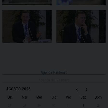
Agenda Pastorale
Agenda del Vescovo
‹
›
AGOSTO 2026
Lun
Mar
Mer
Gio
Ven
Sab
Dom
27
28
29
30
31
1
2