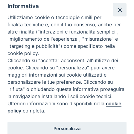
Informativa
Utilizziamo cookie o tecnologie simili per
finalità tecniche e, con il tuo consenso, anche per
altre finalità ("interazioni e funzionalità semplici",
Comunicati Stampa
"miglioramento dell'esperienza", "misurazione" e
"targeting e pubblicità") come specificato nella
Il cordoglio dei Vescovi di Puglia per la morte di S.E.R. Mons. Agostino
cookie policy.
Superbo
Cliccando su "accetta" acconsenti all'utilizzo dei
cookie. Cliccando su "personalizza" puoi avere
Nasce la Consulta Diocesana delle Aggregazioni Laicali di Castellaneta
maggiori informazioni sui cookie utilizzati e
personalizzare le tue preferenze. Cliccando su
Archivio comunicati stampa
"rifiuta" o chiudendo questa informativa proseguirai
la navigazione installando i soli cookie tecnici.
Ulteriori informazioni sono disponibili nella
cookie
2026 © Diocesi di Castellaneta
policy
completa.
Personalizza