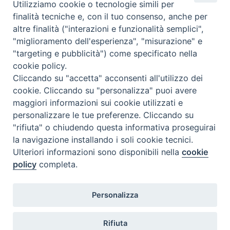
Utilizziamo cookie o tecnologie simili per
finalità tecniche e, con il tuo consenso, anche per
altre finalità ("interazioni e funzionalità semplici",
Comunicati Stampa
"miglioramento dell'esperienza", "misurazione" e
"targeting e pubblicità") come specificato nella
Il cordoglio dei Vescovi di Puglia per la morte di S.E.R. Mons. Agostino
cookie policy.
Superbo
Cliccando su "accetta" acconsenti all'utilizzo dei
cookie. Cliccando su "personalizza" puoi avere
Nasce la Consulta Diocesana delle Aggregazioni Laicali di Castellaneta
maggiori informazioni sui cookie utilizzati e
personalizzare le tue preferenze. Cliccando su
Archivio comunicati stampa
"rifiuta" o chiudendo questa informativa proseguirai
la navigazione installando i soli cookie tecnici.
Ulteriori informazioni sono disponibili nella
cookie
2026 © Diocesi di Castellaneta
policy
completa.
Personalizza
Rifiuta