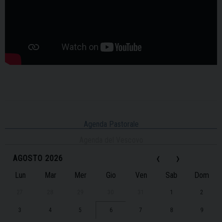
Agenda Pastorale
Agenda del Vescovo
‹
›
AGOSTO 2026
Lun
Mar
Mer
Gio
Ven
Sab
Dom
27
28
29
30
31
1
2
3
4
5
6
7
8
9