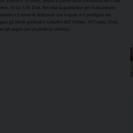
ro, Edwin F. O’Brien, sentito il parere della Presidenza del Gran
tero. Al Gr. Uff. Dott. Recchia la gratitudine per il dinamismo,
siasmo e il senso di dedizione con il quale si è prodigato nel
are gli ideali spirituali e caritativi dell’Ordine. Al Comm. Dott.
na gli auguri per un proficuo servizio.