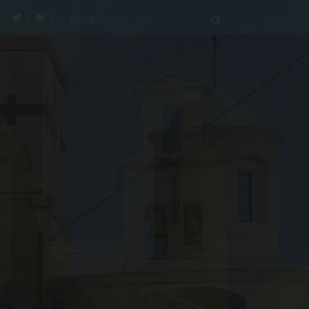
acebook
twitter
youtube