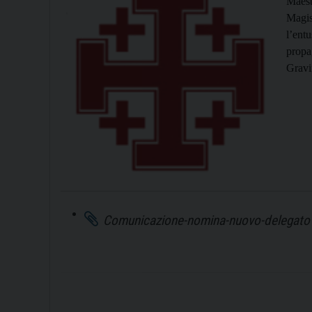
Maest
Magis
l’entu
propag
Gravi
Comunicazione-nomina-nuovo-delegato