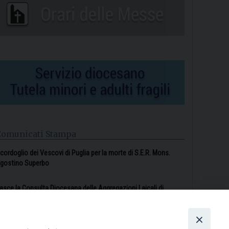
Comunicati Stampa
l cordoglio dei Vescovi di Puglia per la morte di S.E.R. Mons.
gostino Superbo
asce la Consulta Diocesana delle Aggregazioni Laicali di
astellaneta
Archivio comunicati stampa