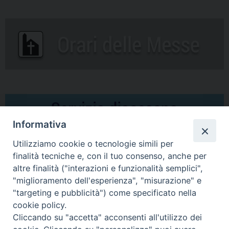
Informativa
Utilizziamo cookie o tecnologie simili per
finalità tecniche e, con il tuo consenso, anche per
altre finalità ("interazioni e funzionalità semplici",
Comunicati Stampa
"miglioramento dell'esperienza", "misurazione" e
"targeting e pubblicità") come specificato nella
Il cordoglio dei Vescovi di Puglia per la morte di S.E.R. Mons. Agostino
cookie policy.
Superbo
Cliccando su "accetta" acconsenti all'utilizzo dei