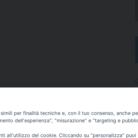
I
A
imili per finalità tecniche e, con il tuo consenso, anche per 
N
C
amento dell'esperienza", "misurazione" e "targeting e pubbli
i all'utilizzo dei cookie. Cliccando su "personalizza" puoi