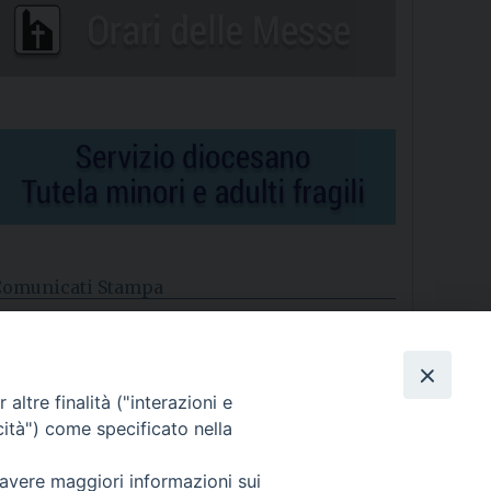
Comunicati Stampa
l cordoglio dei Vescovi di Puglia per la morte di S.E.R. Mons.
gostino Superbo
altre finalità ("interazioni e
asce la Consulta Diocesana delle Aggregazioni Laicali di
astellaneta
cità") come specificato nella
Archivio comunicati stampa
 avere maggiori informazioni sui