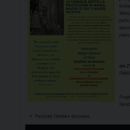
inviti
Maria,
partic
quest
paura
ore 2
FAMI
Pregh
Faceb
Pastorale Familiare diocesana