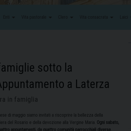
Enti
Vita pastorale
Clero
Vita consacrata
Laici
famiglie sotto la
 Appuntamento a Laterza
a in famiglia
se di maggio siamo invitati a riscoprire la bellezza della
iera del Rosario e della devozione alla Vergine Maria.
Ogni sabato,
uattro appuntamenti, da quattro comunità parrocchiali diverse
,