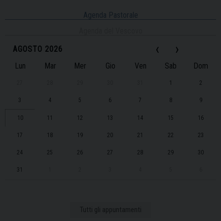
Agenda Pastorale
Agenda del Vescovo
‹
›
AGOSTO 2026
Lun
Mar
Mer
Gio
Ven
Sab
Dom
27
28
29
30
31
1
2
3
4
5
6
7
8
9
10
11
12
13
14
15
16
17
18
19
20
21
22
23
24
25
26
27
28
29
30
31
1
2
3
4
5
6
Tutti gli appuntamenti