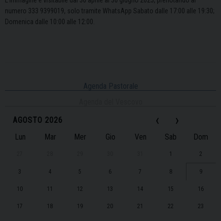
L’Immagine è visitabile dal 30 aprile al 30 giugno 2025, prenotando al
numero 333 9399019, solo tramite WhatsApp Sabato dalle 17:00 alle 19:30;
Domenica dalle 10:00 alle 12:00.
Agenda Pastorale
Agenda del Vescovo
‹
›
AGOSTO 2026
Lun
Mar
Mer
Gio
Ven
Sab
Dom
27
28
29
30
31
1
2
3
4
5
6
7
8
9
10
11
12
13
14
15
16
17
18
19
20
21
22
23