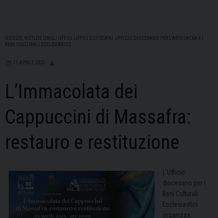
NOTIZIE
,
NOTIZIE DAGLI UFFICI
,
UFFICI DIOCESANI
,
UFFICIO DIOCESANO PER L'ARTE SACRA E I
BENI CULTURALI ECCLESIASTICI
15 APRILE 2025
L’Immacolata dei
Cappuccini di Massafra:
restauro e restituzione
L’Ufficio
diocesano per i
Beni Culturali
Ecclesiastici
organizza