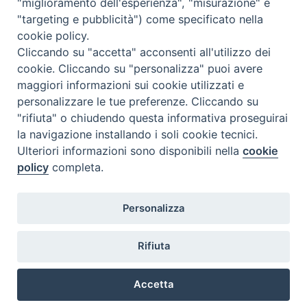
"miglioramento dell'esperienza", "misurazione" e
"targeting e pubblicità") come specificato nella
Il cordoglio dei Vescovi di Puglia per la morte di S.E.R. Mons. Agostino
cookie policy.
Superbo
Cliccando su "accetta" acconsenti all'utilizzo dei
cookie. Cliccando su "personalizza" puoi avere
Nasce la Consulta Diocesana delle Aggregazioni Laicali di Castellaneta
maggiori informazioni sui cookie utilizzati e
personalizzare le tue preferenze. Cliccando su
Archivio comunicati stampa
"rifiuta" o chiudendo questa informativa proseguirai
la navigazione installando i soli cookie tecnici.
Ulteriori informazioni sono disponibili nella
cookie
2026 © Diocesi di Castellaneta
policy
completa.
Personalizza
Rifiuta
Diocesi
Vescovo
Curia
Parrocchie
Enti
Accetta
Vita pastorale
Clero
Vita consacrata
Laici
Determine