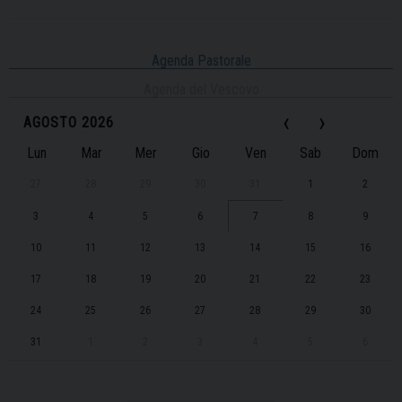
Agenda Pastorale
Agenda del Vescovo
‹
›
AGOSTO 2026
Lun
Mar
Mer
Gio
Ven
Sab
Dom
27
28
29
30
31
1
2
3
4
5
6
7
8
9
10
11
12
13
14
15
16
17
18
19
20
21
22
23
24
25
26
27
28
29
30
31
1
2
3
4
5
6