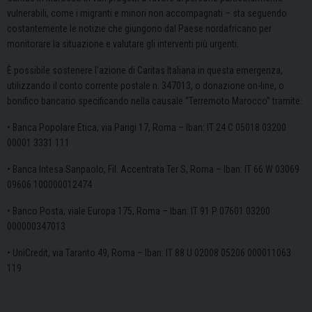
vulnerabili, come i migranti e minori non accompagnati – sta seguendo
costantemente le notizie che giungono dal Paese nordafricano per
monitorare la situazione e valutare gli interventi più urgenti.
È possibile sostenere l’azione di Caritas Italiana in questa emergenza,
utilizzando il conto corrente postale n. 347013, o donazione on-line, o
bonifico bancario specificando nella causale “Terremoto Marocco” tramite:
• Banca Popolare Etica, via Parigi 17, Roma – Iban: IT 24 C 05018 03200
00001 3331 111
• Banca Intesa Sanpaolo, Fil. Accentrata Ter S, Roma – Iban: IT 66 W 03069
09606 100000012474
• Banco Posta, viale Europa 175, Roma – Iban: IT 91 P 07601 03200
000000347013
• UniCredit, via Taranto 49, Roma – Iban: IT 88 U 02008 05206 000011063
119