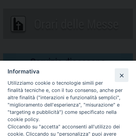
Informativa
Utilizziamo cookie o tecnologie simili per
finalità tecniche e, con il tuo consenso, anche per
altre finalità ("interazioni e funzionalità semplici",
Comunicati Stampa
"miglioramento dell'esperienza", "misurazione" e
"targeting e pubblicità") come specificato nella
Il cordoglio dei Vescovi di Puglia per la morte di S.E.R. Mons. Agostino
cookie policy.
Superbo
Cliccando su "accetta" acconsenti all'utilizzo dei
cookie. Cliccando su "personalizza" puoi avere
Nasce la Consulta Diocesana delle Aggregazioni Laicali di Castellaneta