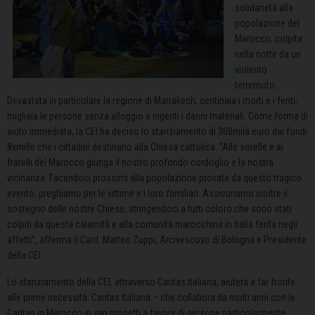
solidarietà alla
popolazione del
Marocco, colpita
nella notte da un
violento
terremoto.
Devastata in particolare la regione di Marrakech; centinaia i morti e i feriti;
migliaia le persone senza alloggio e ingenti i danni materiali. Come forma di
aiuto immediata, la CEI ha deciso lo stanziamento di 300mila euro dai fondi
8xmille che i cittadini destinano alla Chiesa cattolica. “Alle sorelle e ai
fratelli del Marocco giunga il nostro profondo cordoglio e la nostra
vicinanza. Facendoci prossimi alla popolazione provata da questo tragico
evento, preghiamo per le vittime e i loro familiari. Assicuriamo inoltre il
sostegno delle nostre Chiese, stringendoci a tutti coloro che sono stati
colpiti da questa calamità e alla comunità marocchina in Italia ferita negli
affetti”, afferma il Card. Matteo Zuppi, Arcivescovo di Bologna e Presidente
della CEI.
Lo stanziamento della CEI, attraverso Caritas Italiana, aiuterà a far fronte
alle prime necessità. Caritas Italiana – che collabora da molti anni con le
Caritas in Marocco in vari progetti a favore di persone particolarmente