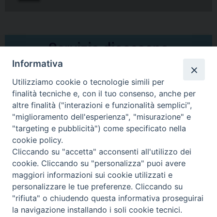
Informativa
Utilizziamo cookie o tecnologie simili per
finalità tecniche e, con il tuo consenso, anche per
altre finalità ("interazioni e funzionalità semplici",
Comunicati Stampa
"miglioramento dell'esperienza", "misurazione" e
"targeting e pubblicità") come specificato nella
Il cordoglio dei Vescovi di Puglia per la morte di S.E.R. Mons. Agostino
cookie policy.
Superbo
Cliccando su "accetta" acconsenti all'utilizzo dei
cookie. Cliccando su "personalizza" puoi avere
Nasce la Consulta Diocesana delle Aggregazioni Laicali di Castellaneta
maggiori informazioni sui cookie utilizzati e
personalizzare le tue preferenze. Cliccando su
Archivio comunicati stampa
"rifiuta" o chiudendo questa informativa proseguirai
la navigazione installando i soli cookie tecnici.