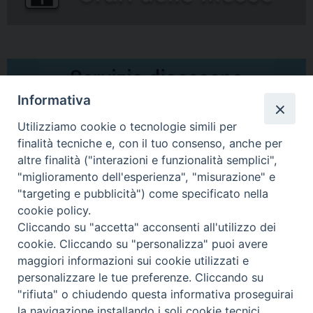
Informativa
Utilizziamo cookie o tecnologie simili per
finalità tecniche e, con il tuo consenso, anche per
altre finalità ("interazioni e funzionalità semplici",
Comunicati Stampa
"miglioramento dell'esperienza", "misurazione" e
"targeting e pubblicità") come specificato nella
Il cordoglio dei Vescovi di Puglia per la morte di S.E.R. Mons. Agostino
cookie policy.
Superbo
Cliccando su "accetta" acconsenti all'utilizzo dei
cookie. Cliccando su "personalizza" puoi avere
Nasce la Consulta Diocesana delle Aggregazioni Laicali di Castellaneta
maggiori informazioni sui cookie utilizzati e
personalizzare le tue preferenze. Cliccando su
Archivio comunicati stampa
"rifiuta" o chiudendo questa informativa proseguirai
la navigazione installando i soli cookie tecnici.