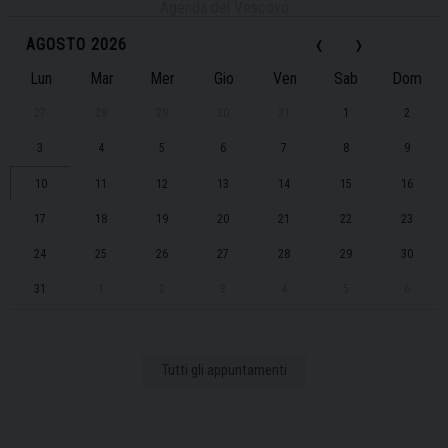
Agenda del Vescovo
‹
›
AGOSTO 2026
Lun
Mar
Mer
Gio
Ven
Sab
Dom
27
28
29
30
31
1
2
3
4
5
6
7
8
9
10
11
12
13
14
15
16
17
18
19
20
21
22
23
24
25
26
27
28
29
30
31
1
2
3
4
5
6
Tutti gli appuntamenti