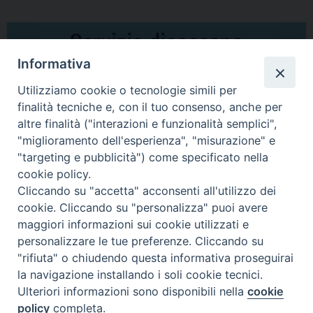
Informativa
Utilizziamo cookie o tecnologie simili per
finalità tecniche e, con il tuo consenso, anche per
altre finalità ("interazioni e funzionalità semplici",
Comunicati Stampa
"miglioramento dell'esperienza", "misurazione" e
"targeting e pubblicità") come specificato nella
Il cordoglio dei Vescovi di Puglia per la morte di S.E.R. Mons. Agostino
cookie policy.
Superbo
Cliccando su "accetta" acconsenti all'utilizzo dei
cookie. Cliccando su "personalizza" puoi avere
Nasce la Consulta Diocesana delle Aggregazioni Laicali di Castellaneta
maggiori informazioni sui cookie utilizzati e
personalizzare le tue preferenze. Cliccando su
Archivio comunicati stampa
"rifiuta" o chiudendo questa informativa proseguirai
la navigazione installando i soli cookie tecnici.
Ulteriori informazioni sono disponibili nella
cookie
2026 © Diocesi di Castellaneta
policy
completa.