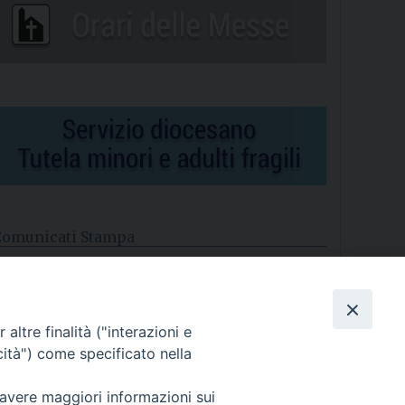
Comunicati Stampa
l cordoglio dei Vescovi di Puglia per la morte di S.E.R. Mons.
gostino Superbo
altre finalità ("interazioni e
asce la Consulta Diocesana delle Aggregazioni Laicali di
astellaneta
cità") come specificato nella
Archivio comunicati stampa
 avere maggiori informazioni sui