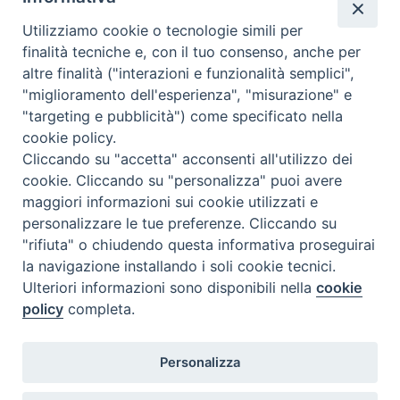
Utilizziamo cookie o tecnologie simili per
finalità tecniche e, con il tuo consenso, anche per
altre finalità ("interazioni e funzionalità semplici",
Comunicati Stampa
"miglioramento dell'esperienza", "misurazione" e
"targeting e pubblicità") come specificato nella
Il cordoglio dei Vescovi di Puglia per la morte di S.E.R. Mons. Agostino
cookie policy.
Superbo
Cliccando su "accetta" acconsenti all'utilizzo dei
cookie. Cliccando su "personalizza" puoi avere
Nasce la Consulta Diocesana delle Aggregazioni Laicali di Castellaneta
maggiori informazioni sui cookie utilizzati e
personalizzare le tue preferenze. Cliccando su
Archivio comunicati stampa
"rifiuta" o chiudendo questa informativa proseguirai
la navigazione installando i soli cookie tecnici.
Ulteriori informazioni sono disponibili nella
cookie
2026 © Diocesi di Castellaneta
policy
completa.
Personalizza