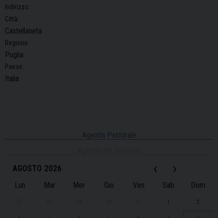
Indirizzo:
Città:
Castellaneta
Regione:
Puglia
Paese:
Italia
Agenda Pastorale
Agenda del Vescovo
‹
›
AGOSTO 2026
Lun
Mar
Mer
Gio
Ven
Sab
Dom
27
28
29
30
31
1
2