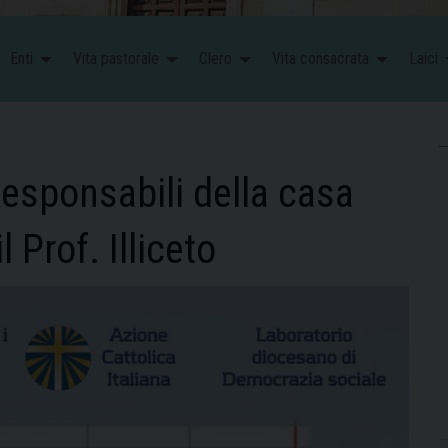
Enti
Vita pastorale
Clero
Vita consacrata
Laici
Responsabili della casa
 Prof. Illiceto