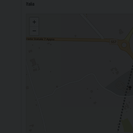
Italia
Uff. Problemi sociali_Responsabili della casa comune: incontro con i
+
−