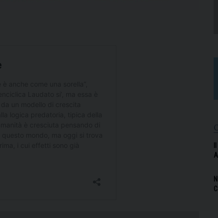
I
A
N
C