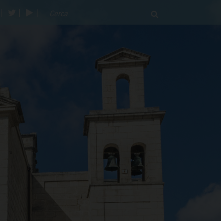
acebook
twitter
youtube