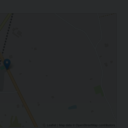
l Prof. Illiceto
Leaflet
| Map data ©
OpenStreetMap
contributors