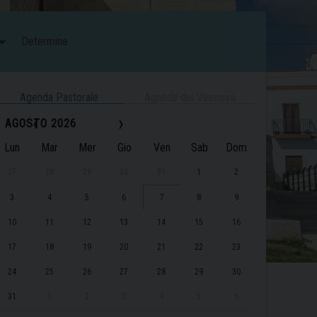
Determine
Agenda Pastorale
Agenda del Vescovo
‹
›
AGOSTO 2026
Lun
Mar
Mer
Gio
Ven
Sab
Dom
27
28
29
30
31
1
2
3
4
5
6
7
8
9
10
11
12
13
14
15
16
17
18
19
20
21
22
23
24
25
26
27
28
29
30
31
1
2
3
4
5
6