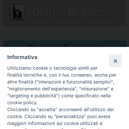
Informativa
Utilizziamo cookie o tecnologie simili per
finalità tecniche e, con il tuo consenso, anche per
altre finalità ("interazioni e funzionalità semplici",
Comunicati Stampa
"miglioramento dell'esperienza", "misurazione" e
"targeting e pubblicità") come specificato nella
Il cordoglio dei Vescovi di Puglia per la morte di S.E.R. Mons. Agostino
cookie policy.
Superbo
Cliccando su "accetta" acconsenti all'utilizzo dei
cookie. Cliccando su "personalizza" puoi avere
Nasce la Consulta Diocesana delle Aggregazioni Laicali di Castellaneta
maggiori informazioni sui cookie utilizzati e