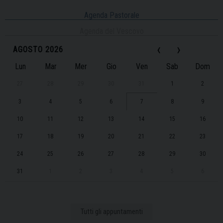
Agenda Pastorale
Agenda del Vescovo
‹
›
AGOSTO 2026
Lun
Mar
Mer
Gio
Ven
Sab
Dom
27
28
29
30
31
1
2
3
4
5
6
7
8
9
10
11
12
13
14
15
16
17
18
19
20
21
22
23
24
25
26
27
28
29
30
31
1
2
3
4
5
6
Tutti gli appuntamenti