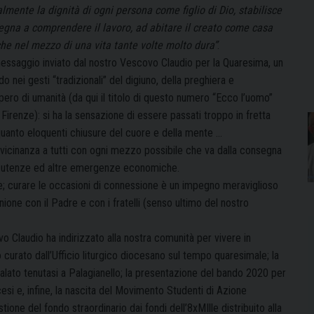
almente la dignità di ogni persona come figlio di Dio, stabilisce
egna a comprendere il lavoro, ad abitare il creato come casa
che nel mezzo di una vita tante volte molto dura”
.
messaggio inviato dal nostro Vescovo Claudio per la Quaresima, un
 nei gesti “tradizionali” del digiuno, della preghiera e
ero di umanità (da qui il titolo di questo numero “Ecco l’uomo”
Firenze): si ha la sensazione di essere passati troppo in fretta
 quanto eloquenti chiusure del cuore e della mente …
 vicinanza a tutti con ogni mezzo possibile che va dalla consegna
elle utenze ed altre emergenze economiche.
e; curare le occasioni di connessione è un impegno meraviglioso
ione con il Padre e con i fratelli (senso ultimo del nostro
vo Claudio ha indirizzato alla nostra comunità per vivere in
urato dall’Ufficio liturgico diocesano sul tempo quaresimale; la
alato tenutasi a Palagianello; la presentazione del bando 2020 per
ocesi e, infine, la nascita del Movimento Studenti di Azione
ione del fondo straordinario dai fondi dell’8xMIlle distribuito alla