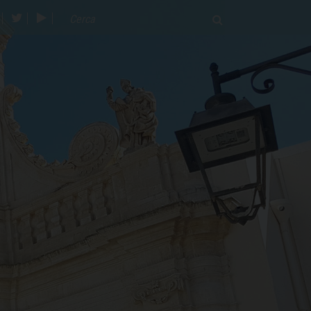
acebook
twitter
youtube