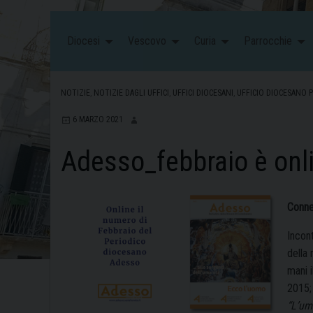
Diocesi
Vescovo
Curia
Parrocchie
NOTIZIE
,
NOTIZIE DAGLI UFFICI
,
UFFICI DIOCESANI
,
UFFICIO DIOCESANO P
6 MARZO 2021
Adesso_febbraio è onl
Conne
Incont
della 
mani i
2015;
“L’um