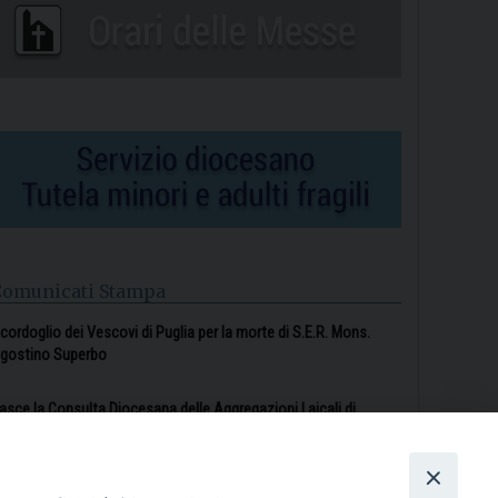
Comunicati Stampa
l cordoglio dei Vescovi di Puglia per la morte di S.E.R. Mons.
gostino Superbo
asce la Consulta Diocesana delle Aggregazioni Laicali di
astellaneta
Archivio comunicati stampa