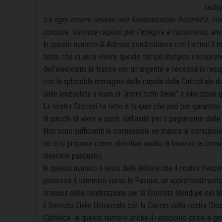
radic
tra ogni essere umano una fondamentale fraternità, ins
comune, fornisce ragioni per l’allegria e l’umorismo, an
In questo numero di Adesso condividiamo con i lettori il 
testo che ci aiuta vivere questo tempo liturgico riscoprendo
dell’elemosina le tracce per un urgente e necessario recup
con la splendida immagine della cupola della Cattedrale di 
dalle lenzuolate a suon di “andrà tutto bene” a silenziose
La nostra Diocesi ha fatto e fa quel che può per garantire
di pacchi di viveri e pasti, dall’aiuto per il pagamento d
Non sono sufficienti le connessioni se manca la comunion
se ci si propone come obiettivo quello di favorire la comun
itinerario pasquale).
In questo numero il testo della lettera che il nostro Vesco
pienezza il cammino verso la Pasqua; un approfondimento c
cronaca della celebrazione per la Giornata Mondiale del M
il Servizio Civile Universale con la Caritas della nostra Di
Cattolica. In questo numero anche il resoconto circa la gest