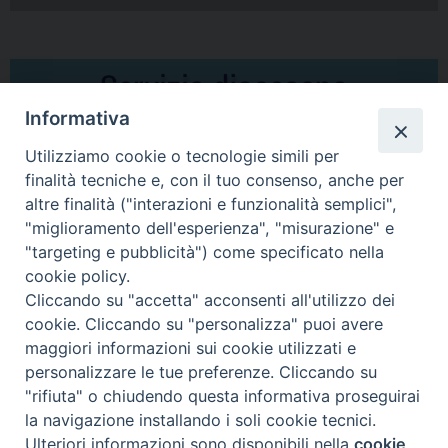
Informativa
Utilizziamo cookie o tecnologie simili per
finalità tecniche e, con il tuo consenso, anche per
altre finalità ("interazioni e funzionalità semplici",
Comunicati Stampa
"miglioramento dell'esperienza", "misurazione" e
"targeting e pubblicità") come specificato nella
Il cordoglio dei Vescovi di Puglia per la morte di S.E.R. Mons. Agostino
cookie policy.
Superbo
Cliccando su "accetta" acconsenti all'utilizzo dei
cookie. Cliccando su "personalizza" puoi avere
Nasce la Consulta Diocesana delle Aggregazioni Laicali di Castellaneta
maggiori informazioni sui cookie utilizzati e
personalizzare le tue preferenze. Cliccando su
Archivio comunicati stampa
"rifiuta" o chiudendo questa informativa proseguirai
la navigazione installando i soli cookie tecnici.
Ulteriori informazioni sono disponibili nella
cookie