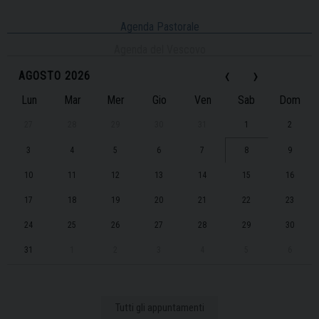
Agenda Pastorale
Agenda del Vescovo
‹
›
AGOSTO 2026
Lun
Mar
Mer
Gio
Ven
Sab
Dom
27
28
29
30
31
1
2
3
4
5
6
7
8
9
10
11
12
13
14
15
16
17
18
19
20
21
22
23
24
25
26
27
28
29
30
31
1
2
3
4
5
6
Tutti gli appuntamenti