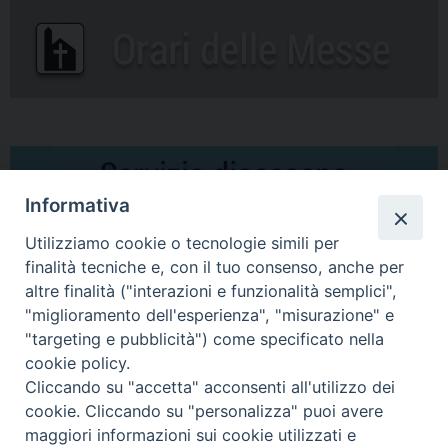
Informativa
Utilizziamo cookie o tecnologie simili per
finalità tecniche e, con il tuo consenso, anche per
altre finalità ("interazioni e funzionalità semplici",
Comunicati Stampa
"miglioramento dell'esperienza", "misurazione" e
"targeting e pubblicità") come specificato nella
Il cordoglio dei Vescovi di Puglia per la morte di S.E.R. Mons. Agostino
cookie policy.
Superbo
Cliccando su "accetta" acconsenti all'utilizzo dei
cookie. Cliccando su "personalizza" puoi avere
Nasce la Consulta Diocesana delle Aggregazioni Laicali di Castellaneta
maggiori informazioni sui cookie utilizzati e