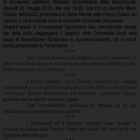
In occasione dell’Anno Giubilare Straordinario della Misericordia,
Giovedì 26 maggio 2016, alle ore 18.30, Sua Ecc.za Rev.ma Mons.
Claudio MANIAGO, presiederà la Santa Messa nella
Piazza Caduti del
Lavoro
, a cui è invitata tutta la comunità Ecclesiale Diocesana.
Seguirà quindi la Processione Eucaristica che, percorrendo alcune
vie della città, raggiungerà il sagrato della Cattedrale dove avrà
luogo la Benedizione Eucaristica e, successivamente, chi lo vorrà,
potrà attraversare la Porta Santa
.
*
* *
Sono invitati
ad unirsi nella preghiera di lode e rendimento di
grazie verso Gesù presente nel Santissimo Sacramento dell’Altare
, tutti i
fedeli della Diocesi di Castellaneta
.
*
* *
Il Vicario Generale, i Vicari Foranei, i Sacerdoti ed i religiosi
concelebranti sono pregati di trovarsi entro le ore 18.00 presso la
Scuola
dell’Infanzia Spineto Montecamplo
, per indossare i paramenti liturgici,
portando con sé amitto, camice e cingolo.
Ogni concelebrante provveda ad affidare ad un suo
collaboratore eventuali borse o giacche.
* * *
I Seminaristi ed il Servizio Liturgico sono pregati di
trovarsi nei pressi della
Piazza Caduti del Lavoro
alle ore 16.30 con
il proprio abito liturgico.