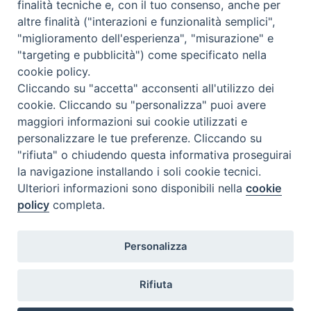
finalità tecniche e, con il tuo consenso, anche per
altre finalità ("interazioni e funzionalità semplici",
Comunicati Stampa
"miglioramento dell'esperienza", "misurazione" e
"targeting e pubblicità") come specificato nella
Il cordoglio dei Vescovi di Puglia per la morte di S.E.R. Mons. Agostino
cookie policy.
Superbo
Cliccando su "accetta" acconsenti all'utilizzo dei
cookie. Cliccando su "personalizza" puoi avere
Nasce la Consulta Diocesana delle Aggregazioni Laicali di Castellaneta
maggiori informazioni sui cookie utilizzati e
personalizzare le tue preferenze. Cliccando su
Archivio comunicati stampa
"rifiuta" o chiudendo questa informativa proseguirai
la navigazione installando i soli cookie tecnici.
Ulteriori informazioni sono disponibili nella
cookie
2026 © Diocesi di Castellaneta
policy
completa.
Personalizza
Rifiuta
Diocesi
Vescovo
Curia
Parrocchie
Enti