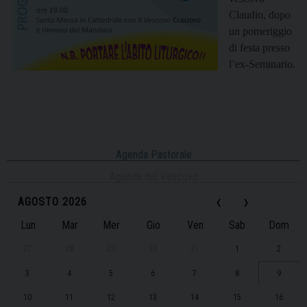
Claudio, dopo
un pomeriggio
di festa presso
l’ex-Seminario.
Agenda Pastorale
Agenda del Vescovo
‹
›
AGOSTO 2026
Lun
Mar
Mer
Gio
Ven
Sab
Dom
27
28
29
30
31
1
2
3
4
5
6
7
8
9
10
11
12
13
14
15
16