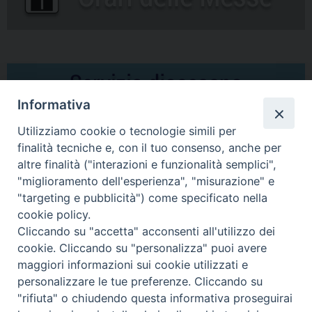
Informativa
Utilizziamo cookie o tecnologie simili per
finalità tecniche e, con il tuo consenso, anche per
altre finalità ("interazioni e funzionalità semplici",
Comunicati Stampa
"miglioramento dell'esperienza", "misurazione" e
"targeting e pubblicità") come specificato nella
Il cordoglio dei Vescovi di Puglia per la morte di S.E.R. Mons. Agostino
cookie policy.
Superbo
Cliccando su "accetta" acconsenti all'utilizzo dei
cookie. Cliccando su "personalizza" puoi avere
Nasce la Consulta Diocesana delle Aggregazioni Laicali di Castellaneta
maggiori informazioni sui cookie utilizzati e
personalizzare le tue preferenze. Cliccando su
Archivio comunicati stampa
"rifiuta" o chiudendo questa informativa proseguirai