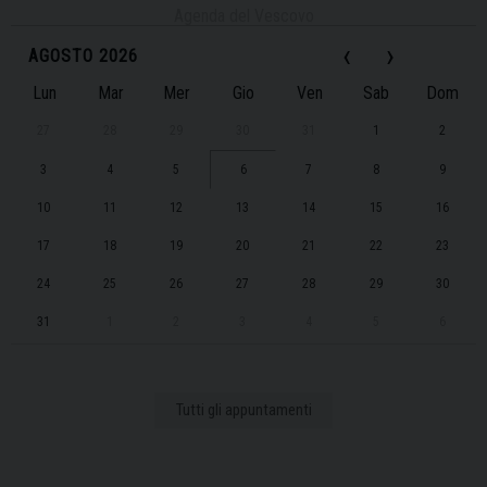
Agenda del Vescovo
‹
›
AGOSTO 2026
Lun
Mar
Mer
Gio
Ven
Sab
Dom
27
28
29
30
31
1
2
3
4
5
6
7
8
9
10
11
12
13
14
15
16
17
18
19
20
21
22
23
24
25
26
27
28
29
30
31
1
2
3
4
5
6
Tutti gli appuntamenti