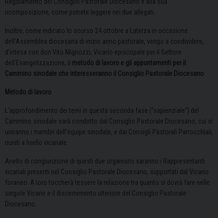
Regolamento del Consiglio Pastorale Diocesano e alla sua
ricomposizione, come potrete leggere nei due allegati.
Inoltre, come indicato lo scorso 24 ottobre a Laterza in occasione
dell’Assemblea diocesana di inizio anno pastorale, vengo a condividere,
d’intesa con don Vito Mignozzi, Vicario episcopale per il Settore
dell’Evangelizzazione, il
metodo di lavoro e gli appuntamenti per il
Cammino sinodale che interesseranno il Consiglio Pastorale Diocesano
.
Metodo di lavoro
L’approfondimento dei temi in questa seconda fase (“sapienziale”) del
Cammino sinodale sarà condotto dal Consiglio Pastorale Diocesano, cui si
uniranno i membri dell’équipe sinodale, e dai Consigli Pastorali Parrocchiali,
riuniti a livello vicariale.
Anello di congiunzione di questi due organismi saranno i Rappresentanti
vicariali presenti nel Consiglio Pastorale Diocesano, supportati dal Vicario
foraneo. A loro toccherà tessere la relazione tra quanto si dovrà fare nelle
singole Vicarie e il discernimento ulteriore del Consiglio Pastorale
Diocesano.