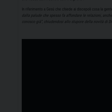
In riferimento a Gesú che chiede ai discepoli cosa la gen
dalla palude che spesso fa affondare le relazioni, anche
conosco già”, chiudendosi allo stupore della novità di Di