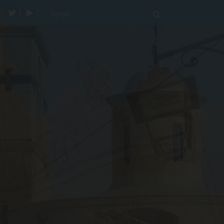
acebook
twitter
youtube