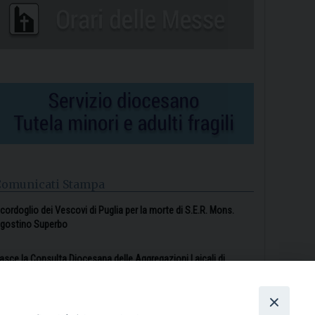
Comunicati Stampa
l cordoglio dei Vescovi di Puglia per la morte di S.E.R. Mons.
gostino Superbo
asce la Consulta Diocesana delle Aggregazioni Laicali di
astellaneta
Archivio comunicati stampa