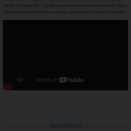
merita”
. Proseguendo:
“l’amore non può avere né avere misure nelle volte in
cui bisogna essere testimoni e neanche nella quantità di amore da investire”
.
Agenda Pastorale