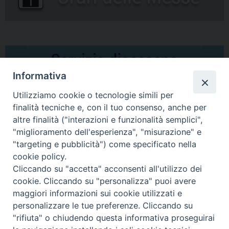
Informativa
Utilizziamo cookie o tecnologie simili per
finalità tecniche e, con il tuo consenso, anche per
altre finalità ("interazioni e funzionalità semplici",
Comunicati Stampa
"miglioramento dell'esperienza", "misurazione" e
"targeting e pubblicità") come specificato nella
Il cordoglio dei Vescovi di Puglia per la morte di S.E.R. Mons. Agostino
cookie policy.
Superbo
Cliccando su "accetta" acconsenti all'utilizzo dei
cookie. Cliccando su "personalizza" puoi avere
Nasce la Consulta Diocesana delle Aggregazioni Laicali di Castellaneta
maggiori informazioni sui cookie utilizzati e
personalizzare le tue preferenze. Cliccando su
Archivio comunicati stampa
"rifiuta" o chiudendo questa informativa proseguirai