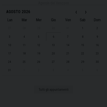
Agenda del Vescovo
‹
›
AGOSTO 2026
Lun
Mar
Mer
Gio
Ven
Sab
Dom
27
28
29
30
31
1
2
3
4
5
6
7
8
9
10
11
12
13
14
15
16
17
18
19
20
21
22
23
24
25
26
27
28
29
30
31
1
2
3
4
5
6
Tutti gli appuntamenti