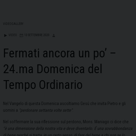
VIDEOGALLERY
VIDEO
13 SETTEMBRE 2020
Fermati ancora un po’ –
24.ma Domenica del
Tempo Ordinario
Nel Vangelo di questa Domenica ascoltiamo Gesú che invita Pietro e gli
uomini a
“perdonare settanta volte sette”
.
Nel soffermare la sua riflessione sul perdono, Mons. Maniago ci dice che
“è una dimensione della nostra vita e deve diventarlo. É una sovrabbondanza
di bene perché si tratta, in un certo senso, di fare del bene a chi non se lo